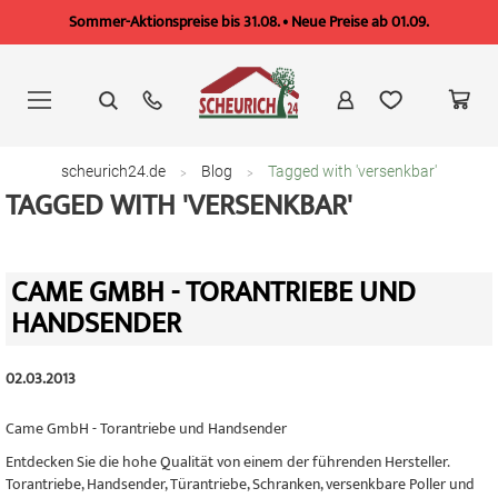
Sommer-Aktionspreise bis 31.08. • Neue Preise ab 01.09.
Zum
Inhalt
springen
scheurich24.de
Blog
Tagged with 'versenkbar'
TAGGED WITH 'VERSENKBAR'
CAME GMBH - TORANTRIEBE UND
HANDSENDER
02.03.2013
Came GmbH - Torantriebe und Handsender
Entdecken Sie die hohe Qualität von einem der führenden Hersteller.
Torantriebe, Handsender, Türantriebe, Schranken, versenkbare Poller und