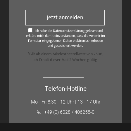
Jetzt anmelden
Ich habe die Datenschutzerklärung gelesen und
erkläre mich damit einverstanden, dass die von mir im
Formular eingegebenen Daten elektronisch erhoben
und gespeichert werden.
*Gilt ab einem Mindestbestellwert von 250€,
ab Erhalt dieser Mail 2 Wochen gültig
Telefon-Hotline
Mo - Fr: 8:30 - 12 Uhr | 13 - 17 Uhr
+49 (0) 6028 / 406258-0