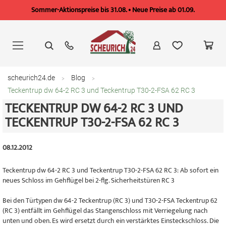
Sommer-Aktionspreise bis 31.08. • Neue Preise ab 01.09.
Zum
Inhalt
springen
scheurich24.de
Blog
Teckentrup dw 64-2 RC 3 und Teckentrup T30-2-FSA 62 RC 3
TECKENTRUP DW 64-2 RC 3 UND
TECKENTRUP T30-2-FSA 62 RC 3
08.12.2012
Teckentrup dw 64-2 RC 3 und Teckentrup T30-2-FSA 62 RC 3: Ab sofort ein
neues Schloss im Gehflügel bei 2-flg. Sicherheitstüren RC 3
Bei den Türtypen dw 64-2 Teckentrup (RC 3) und T30-2-FSA Teckentrup 62
(RC 3) entfällt im Gehflügel das Stangenschloss mit Verriegelung nach
unten und oben. Es wird ersetzt durch ein verstärktes Einsteckschloss. Die