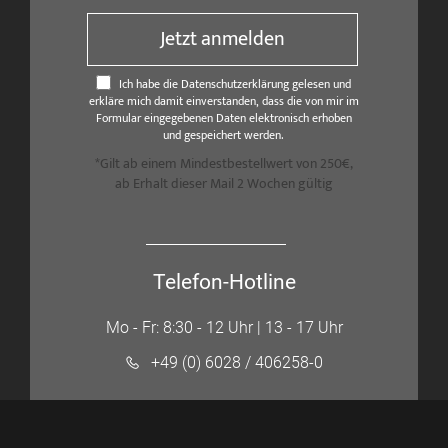
Jetzt anmelden
Ich habe die Datenschutzerklärung gelesen und
erkläre mich damit einverstanden, dass die von mir im
Formular eingegebenen Daten elektronisch erhoben
und gespeichert werden.
*Gilt ab einem Mindestbestellwert von 250€,
ab Erhalt dieser Mail 2 Wochen gültig
Telefon-Hotline
Mo - Fr: 8:30 - 12 Uhr | 13 - 17 Uhr
+49 (0) 6028 / 406258-0