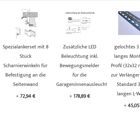
Spezialankerset mit 8
Zusätzliche LED
gelochtes 3
Stück
Beleuchtung inkl.
langes Mont
Scharnierwinkeln für
Bewegungsmelder
Profil (32x32 
Befestigung an die
für die
zur Verlänge
Seitenwand
Garageninnenausleuchtung
Standard 
langen L-W
+
72,94 €
+
178,89 €
+
45,05