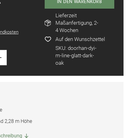
IN DEN WARENKORB
Lieferzeit
Maßanfertigung, 2-
4 Wochen
ndkosten
Auf den Wunschzettel
SKU: doorhan-dyi-
+
m-line-glatt-dark-
oak
e
und 2,28 m Höhe
eschreibung