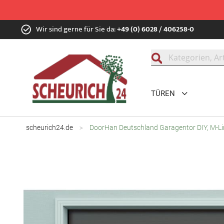
Zum
Wir sind gerne für Sie da:
+49 (0) 6028 / 406258-0
Inhalt
springen
Suche
TÜREN
scheurich24.de
DoorHan Deutschland Garagentor DIY, M-Lin
Zum
Ende
der
Bildgalerie
springen