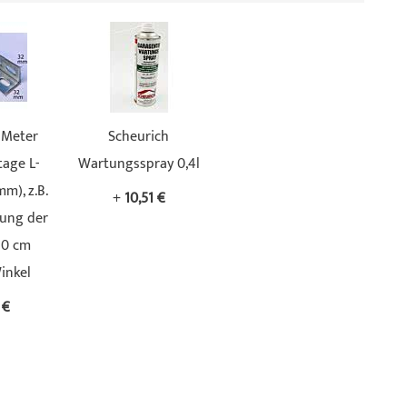
 Meter
Scheurich
age L-
Wartungsspray 0,4l
mm), z.B.
+
10,51 €
rung der
30 cm
inkel
 €