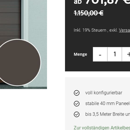
ab
1.150,00 €
Inkl. 19% Steuern
,
exkl.
Versa
-
Menge
voll konfigurierbar
stabile 40 mm Paneel
bis 3,5 Meter Breite 
Zur vollständigen Artikelb