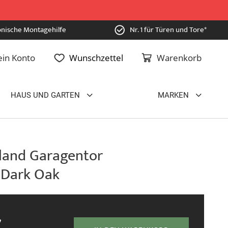
onische Montagehilfe
Nr. 1 für Türen und Tore*
in Konto
Wunschzettel
Warenkorb
HAUS UND GARTEN
MARKEN
land Garagentor
, Dark Oak
€