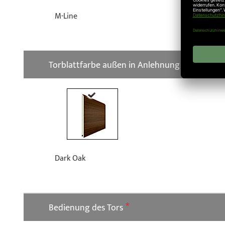
M-Line
Torblattfarbe außen in Anlehnung an (innen W
Dark Oak
Bedienung des Tors