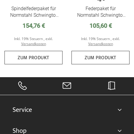
Spindelfederpaket für
Federpaket für
Normstahl Schwingtor
Normstahl Schwingtor
SWT
SWT, im Lieferumfang
154,76 €
105,60 €
sind nur die Federn
enthalten
Inkl. 19% Steuern
,
exkl.
Inkl. 19% Steuern
,
exkl.
Versandkosten
Versandkosten
ZUM PRODUKT
ZUM PRODUKT
Service
Shop