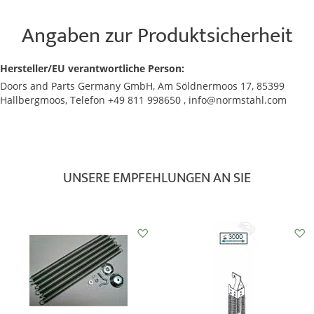
Angaben zur Produktsicherheit
Hersteller/EU verantwortliche Person:
Doors and Parts Germany GmbH, Am Söldnermoos 17, 85399
Hallbergmoos, Telefon +49 811 998650 , info@normstahl.com
UNSERE EMPFEHLUNGEN AN SIE
Auf
Auf
den
den
Wunschzettel
Wunschzettel