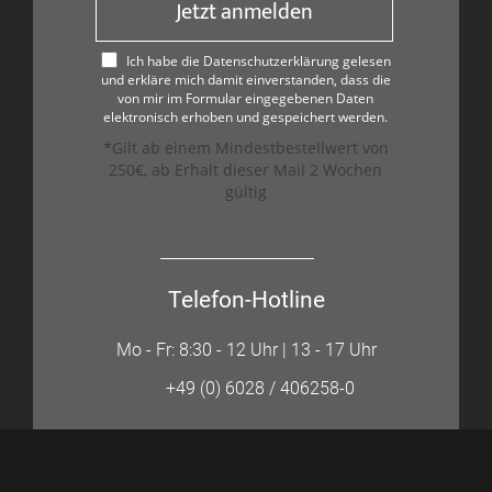
Jetzt anmelden
Ich habe die Datenschutzerklärung gelesen
und erkläre mich damit einverstanden, dass die
von mir im Formular eingegebenen Daten
elektronisch erhoben und gespeichert werden.
*Gilt ab einem Mindestbestellwert von
250€, ab Erhalt dieser Mail 2 Wochen
gültig
Telefon-Hotline
Mo - Fr: 8:30 - 12 Uhr | 13 - 17 Uhr
+49 (0) 6028 / 406258-0