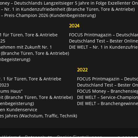
ey – Deutschlands Langzeitsieger 5 Jahre in Folge Exzellenter O
– Nr. 1 in Kundenzufriedenheit (Branche Türen, Tore & Antriebe)
 – Preis-Champion 2026 (Kundenbegeisterung)
2024
 für Türen, Tore & Antriebe
FOCUS Printmagazin – Deutschlan
025
Deutschland Test – Bester Onlin
nehmen mit Zukunft Nr. 1
DIE WELT – Nr. 1 in Kundenzufrie
 (Branche Türen, Tore & Antriebe)
nbegeisterung)
2022
 1 für Türen, Tore & Antriebe
FOCUS Printmagazin – Deutsch
2023
Deutschland Test – Bester O
 ums Haus“
FOCUS Money – Branchensie
t (Branche Türen, Tore & Antriebe)
DIE WELT – Service-Champion
enbegeisterung)
DIE WELT – Branchengewinner
ten Kundenservice
es Jahres (Wachstum, Traffic, Technik)
Widerruf
Datenschutz
Cookie-Einstellungen