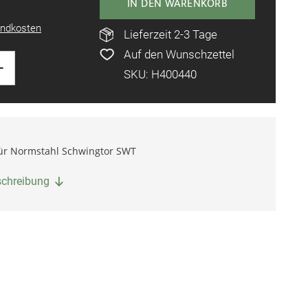
IN DEN WARENKORB
ndkosten
Lieferzeit 2-3 Tage
Auf den Wunschzettel
+
SKU: H400440
für Normstahl Schwingtor SWT
eschreibung