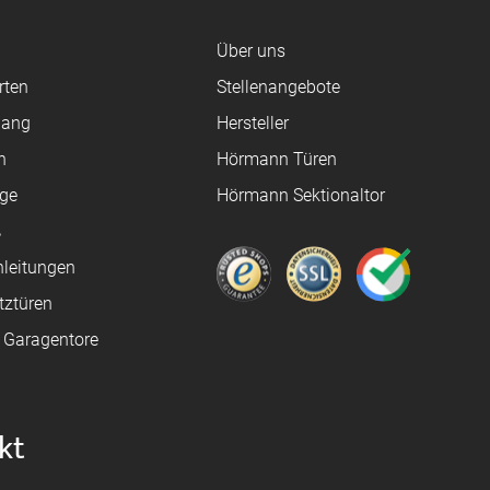
Über uns
rten
Stellenangebote
gang
Hersteller
n
Hörmann Türen
age
Hörmann Sektionaltor
ß
leitungen
tztüren
e Garagentore
kt