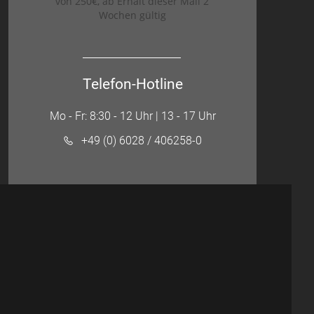
von 250€, ab Erhalt dieser Mail 2
Wochen gültig
Telefon-Hotline
Mo - Fr: 8:30 - 12 Uhr | 13 - 17 Uhr
+49 (0) 6028 / 406258-0