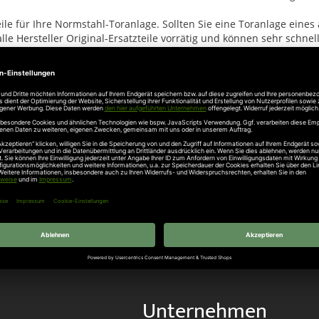
le für Ihre Normstahl-Toranlage. Sollten Sie eine Toranlage eines 
 Hersteller Original-Ersatzteile vorrätig und können sehr schnell 
her keine Rücknahme möglich.
Angaben zur Produktsicherheit
 Hallbergmoos, Telefon +49 811 998650 , info@normstahl.com
Unternehmen