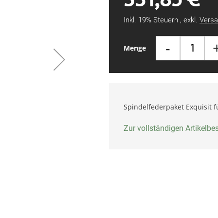
Inkl. 19% Steuern
,
exkl.
Versa
-
Menge
Spindelfederpaket Exquisit 
Zur vollständigen Artikelb