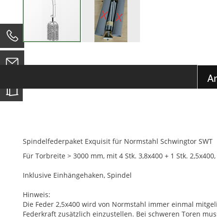
0
Zum
Anfang
der
Ar
Bildgalerie
springen
Spindelfederpaket Exquisit für Normstahl Schwingtor SWT
Für Torbreite > 3000 mm, mit 4 Stk. 3,8x400 + 1 Stk. 2,5x40
Inklusive Einhängehaken, Spindel
Hinweis:
Die Feder 2,5x400 wird von Normstahl immer einmal mitgeli
Federkraft zusätzlich einzustellen. Bei schweren Toren mus