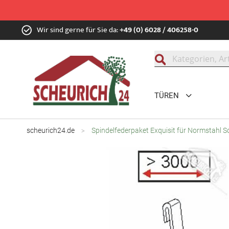
Zum
Wir sind gerne für Sie da:
+49 (0) 6028 / 406258-0
Inhalt
springen
Suche
TÜREN
scheurich24.de
Spindelfederpaket Exquisit für Normstahl 
Zum
Ende
der
Bildgalerie
springen