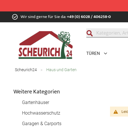
Zum
Wir sind gerne für Sie da:
+49 (0) 6028 / 406258-0
Inhalt
springen
Suche
TÜREN
Scheurich24
Haus und Garten
Weitere Kategorien
Gartenhäuser
Lei
Hochwasserschutz
Garagen & Carports