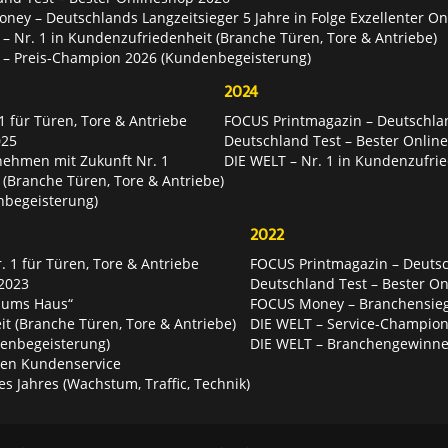
ey – Deutschlands Langzeitsieger 5 Jahre in Folge Exzellenter O
– Nr. 1 in Kundenzufriedenheit (Branche Türen, Tore & Antriebe)
 – Preis-Champion 2026 (Kundenbegeisterung)
2024
 für Türen, Tore & Antriebe
FOCUS Printmagazin – Deutschlan
025
Deutschland Test – Bester Onlin
nehmen mit Zukunft Nr. 1
DIE WELT – Nr. 1 in Kundenzufrie
 (Branche Türen, Tore & Antriebe)
nbegeisterung)
2022
 1 für Türen, Tore & Antriebe
FOCUS Printmagazin – Deutsch
2023
Deutschland Test – Bester O
 ums Haus“
FOCUS Money – Branchensie
t (Branche Türen, Tore & Antriebe)
DIE WELT – Service-Champion
enbegeisterung)
DIE WELT – Branchengewinner
ten Kundenservice
es Jahres (Wachstum, Traffic, Technik)