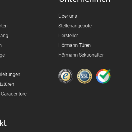
Über uns
rten
Stellenangebote
gang
Hersteller
n
Hörmann Türen
age
Hörmann Sektionaltor
ß
leitungen
tztüren
e Garagentore
kt