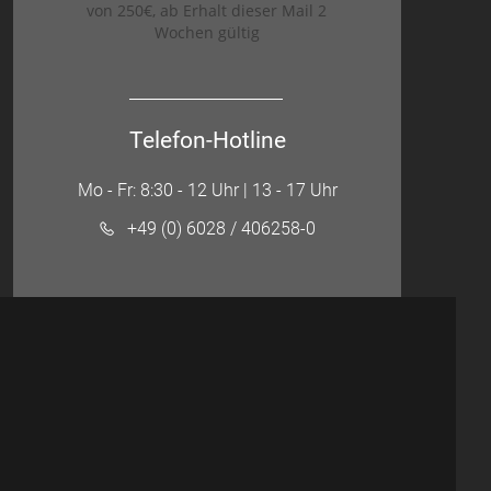
von 250€, ab Erhalt dieser Mail 2
Wochen gültig
Telefon-Hotline
Mo - Fr: 8:30 - 12 Uhr | 13 - 17 Uhr
+49 (0) 6028 / 406258-0