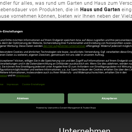
ndler für alles, was rund um Garten und Haus zum Versch
Lebensdauer von Produkten, die in
Haus und Garten
eing
ause vornehmen können, bieten wir Ihnen neben der Viel
auen Sie auf die cleveren Lösungen für die Verschönerung
 HAUS UND GARTEN BEQUEM ONLI
telle. Nach diesem Credo gestalten wir die Einkaufspoliti
hten Mehrwert versprechen. Bestellen Sie alles, was Sie 
 auf die Sicherheit, die wir Ihnen als TÜV-zertifizierte
n wir Sie von Montag bis Samstag unverbindlich und kos
en Beraterinnen und Berater, die sich gern all Ihrer Fra
Unternehmen