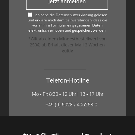
Jetzt anmelden
Ich habe die Datenschutzerklärung gelesen
und erkläre mich damit einverstanden, dass die
von mir im Formular eingegebenen Daten
elektronisch erhoben und gespeichert werden.
*Gilt ab einem Mindestbestellwert von
250€, ab Erhalt dieser Mail 2 Wochen
gültig
Telefon-Hotline
Mo - Fr: 8:30 - 12 Uhr | 13 - 17 Uhr
+49 (0) 6028 / 406258-0