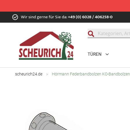
Zum
Wir sind gerne für Sie da:
+49 (0) 6028 / 406258-0
Inhalt
springen
Suche
TÜREN
scheurich24.de
Hörmann Federbandbolzen KO-Bandbolzen mi
Zum
Ende
der
Bildgalerie
springen