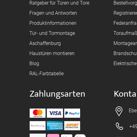
Ratgeber für Türen und Tore
Bestellvor
Fragen und Antworten
Registriere
Produktinformationen
Federanfr
Tür- und Tormontage
Toraufma
Aschaffenburg
Montagean
Haustüren montieren
Brandschu
Blog
Elektrisch
RAL-Farbtabelle
Zahlungsarten
Konta
Ebe
+49