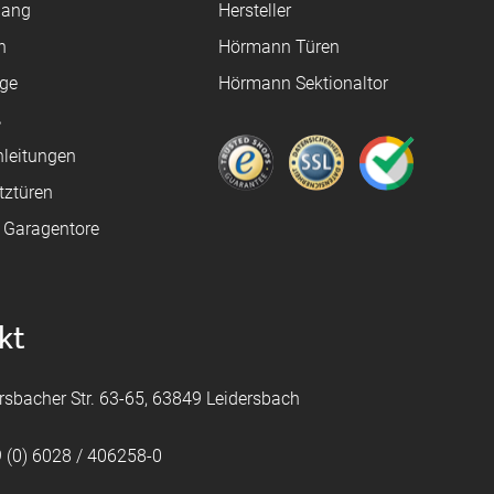
gang
Hersteller
n
Hörmann Türen
age
Hörmann Sektionaltor
ß
leitungen
tztüren
e Garagentore
kt
rsbacher Str. 63-65, 63849 Leidersbach
 (0) 6028 / 406258-0