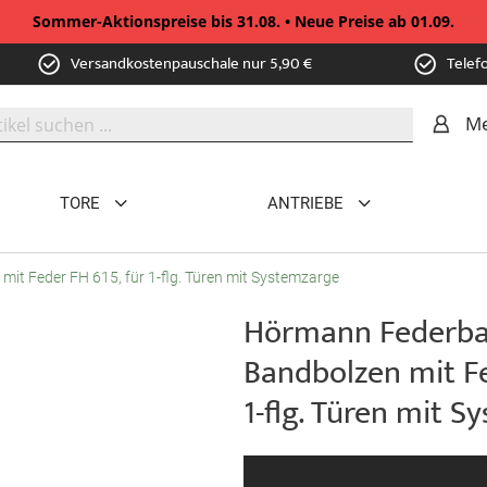
Sommer-Aktionspreise bis 31.08. • Neue Preise ab 01.09.
Versandkostenpauschale nur 5,90 €
Telef
Me
TORE
ANTRIEBE
t Feder FH 615, für 1-flg. Türen mit Systemzarge
Hörmann Federba
Bandbolzen mit Fe
1-flg. Türen mit 