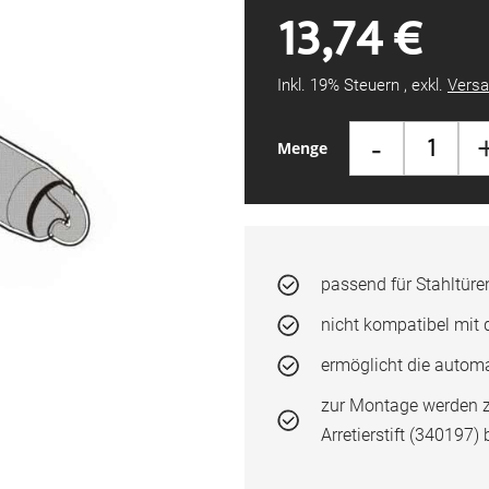
13,74 €
Inkl. 19% Steuern
,
exkl.
Versa
-
Menge
passend für Stahltüre
nicht kompatibel mi
ermöglicht die automa
zur Montage werden zu
Arretierstift (340197) 