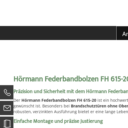
der
Bildgalerie
springen
Ar
Hörmann Federbandbolzen FH 615-20 
Präzision und Sicherheit mit dem Hörmann Federba
0
Der
Hörmann Federbandbolzen FH 615-20
ist ein hochwerti
gewünscht ist. Besonders bei
Brandschutztüren ohne Oben
robusten, verzinkten Ausführung bietet er eine lange Leben
Einfache Montage und präzise Justierung