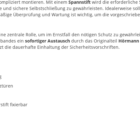
kompliziert montieren. Mit einem
Spannstift
wird die erforderliche
nfte und sichere Selbstschließung zu gewährleisten. Idealerweise so
lmäßige Überprüfung und Wartung ist wichtig, um die vorgeschrieb
ine zentrale Rolle, um im Ernstfall den nötigen Schutz zu gewährl
erbandes ein
sofortiger Austausch
durch das Originalteil
Hörmann 
zt die dauerhafte Einhaltung der Sicherheitsvorschriften.
g
ztüren
tift fixierbar