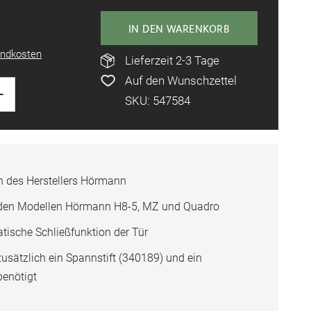
IN DEN WARENKORB
ndkosten
Lieferzeit 2-3 Tage
Auf den Wunschzettel
+
SKU: 547584
n des Herstellers Hörmann
t den Modellen Hörmann H8-5, MZ und Quadro
tische Schließfunktion der Tür
sätzlich ein Spannstift (340189) und ein
benötigt