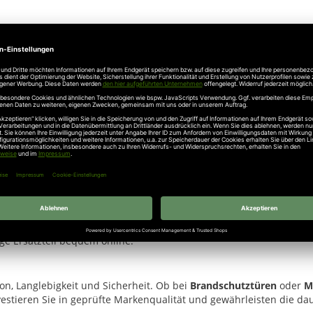
nn Ersatzteile
in bester Qualität. Der
Federbandbolzen FH 615-20
n Versand, kompetenter Beratung und fairen Preisen – für eine rei
ige Ersatzteil bequem online.
ion, Langlebigkeit und Sicherheit. Ob bei
Brandschutztüren
oder
M
estieren Sie in geprüfte Markenqualität und gewährleisten die dau