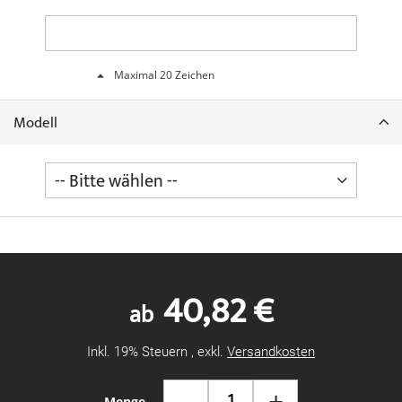
Maximal 20 Zeichen
Modell
40,82 €
ab
Inkl. 19% Steuern
,
exkl.
Versandkosten
-
+
Menge