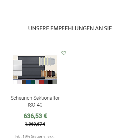
UNSERE EMPFEHLUNGEN AN SIE
Auf
den
Wunschzettel
Scheurich Sektionaltor
ISO-40
Sonderpreis
636,53 €
1.369,67 €
Inkl. 19% Steuern
,
exkl.