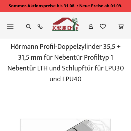
Sommer-Aktionspreise bis 31.08. • Neue Preise ab 01.09.
Zum
Inhalt
springen
Zum
Hörmann Profil-Doppelzylinder 35,5 +
Ende
der
31,5 mm für Nebentür Profiltyp 1
Bildgalerie
springen
Nebentür LTH und Schlupftür für LPU30
und LPU40