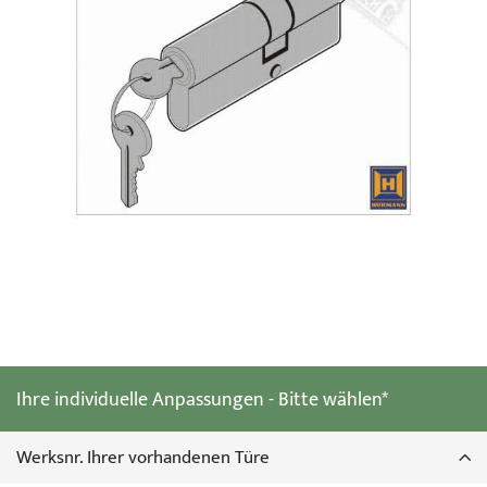
Zum
Anfang
der
Ihre individuelle Anpassungen - Bitte wählen*
Bildgalerie
springen
Werksnr. Ihrer vorhandenen Türe