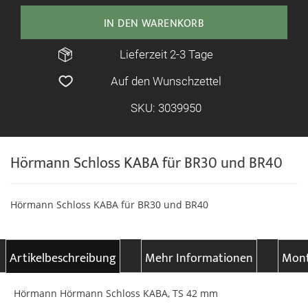
IN DEN WARENKORB
Lieferzeit 2-3 Tage
Auf den Wunschzettel
SKU: 3039950
Hörmann Schloss KABA für BR30 und BR40
Hörmann Schloss KABA für BR30 und BR40
Artikelbeschreibung
Mehr Informationen
Mont
Hörmann Hörmann Schloss KABA, TS 42 mm