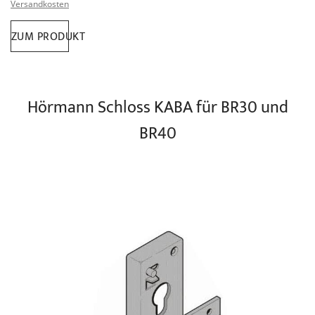
Versandkosten
ZUM PRODUKT
Zum
Hörmann Schloss KABA für BR30 und
Ende
der
BR40
Bildgalerie
springen