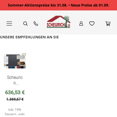
Sommer-Aktionspreise bis 31.08. • Neue Preise ab 01.09.
Zum
Inhalt
springen
UNSERE EMPFEHLUNGEN AN SIE
Auf
den
Wunschzettel
Scheuric
h
Sektiona
Sonderpreis
636,53 €
ltor ISO-
1.369,67 €
40
Inkl. 19%
Steuern
,
exkl.