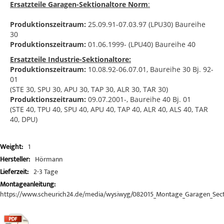
Ersatzteile Garagen-Sektionaltore Norm
:
Produktionszeitraum:
25.09.91-07.03.97 (LPU30) Baureihe
30
Produktionszeitraum:
01.06.1999- (LPU40) Baureihe 40
Ersatzteile Industrie-Sektionaltore:
Produktionszeitraum:
10.08.92-06.07.01,
Baureihe 30 Bj. 92-
01
(STE 30, SPU 30, APU 30, TAP 30, ALR 30, TAR 30)
Produktionszeitraum:
09.07.2001-, Baureihe 40 Bj. 01
(STE 40, TPU 40, SPU 40, APU 40, TAP 40, ALR 40, ALS 40, TAR
40, DPU)
1
Mehr
Informationen
Hörmann
2-3 Tage
https://www.scheurich24.de/media/wysiwyg/082015_Montage_Garagen_Secti