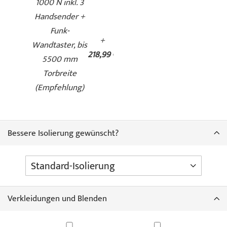
1000 N inkl. 3
Handsender +
Funk-
+
Wandtaster, bis
218,99 €
5500 mm
Duragrain - Grigio
Duragrain - Grigio
Torbreite
scuro
(Empfehlung)
Bessere Isolierung gewünscht?
Duragrain - Moca
Duragrain - Nature Oak
Verkleidungen und Blenden