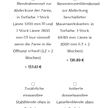
Blendrahmenset zur
Renovierungsblendenset
Abdeckung der Zarge,
zur Abdeckung
in Torfarbe, 1 Stück
beschädigter
Länge 3200 mm [1] und
Mauerwerkskanten, in
Duragrain - Noce
Duragrain - Noce
2 Stück Länge 2800
Torfarbe, 3 Stück,
Sorrento Balsamico
Sorrento Nature
mm [2] (nur sinnvoll
69/40 mm, Länge je
wenn die Zarge in die
3000 mm (LZ + 2
Öffnung schaut) (LZ + 2
Wochen)
Wochen)
+
136,89 €
+
153,61 €
Duragrain - Rusty Oak
Duragrain - Rusty Steel
Zusätzliche
Isolierte
einwandige
doppelwandige
Stahlblende oben in
Lamellenblende oben