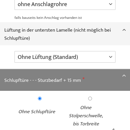
falls bauseits kein Anschlag vorhanden ist
Lüftung in der untersten Lamelle (nicht möglich bei
Duragrain - Walnuss
Duragrain - Walnuss
Schlupftüre)
Kolonial
Terra
Schlupftüre - - - Sturzbedarf + 15 mm
Duragrain - White
Duragrain - White Oak
Ohne
brushed
Ohne Schlupftüre
Stolperschwelle,
bis Torbreite
+