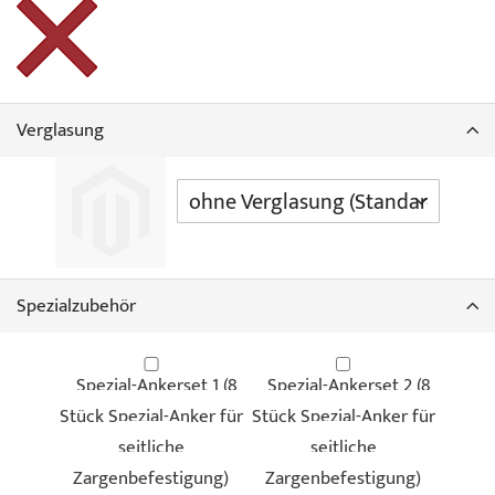
Verglasung
Duragrain - Stadelholz
Duragrain - Wildeiche
grau
Spezialzubehör
Spezial-Ankerset 1 (8
Spezial-Ankerset 2 (8
Duragrain - Rusty
Duragrain - Zement
Stück Spezial-Anker für
Stück Spezial-Anker für
Patina
seitliche
seitliche
Zargenbefestigung)
Zargenbefestigung)