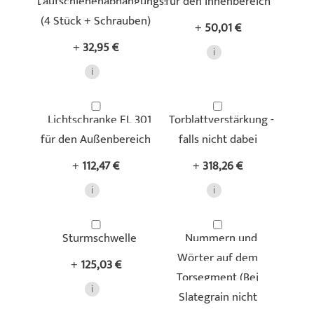
Laufschienenabhängungsset
für den Innenbereich
(4 Stück + Schrauben)
+
50,01 €
+
32,95 €
Lichtschranke EL 301
Torblattverstärkung -
für den Außenbereich
falls nicht dabei
+
112,47 €
+
318,26 €
Sturmschwelle
Nummern und
Wörter auf dem
+
125,03 €
Torsegment (Bei
Slategrain nicht