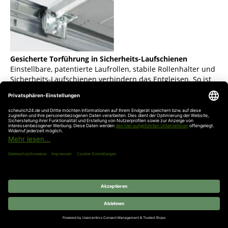
Gesicherte Torführung in Sicherheits-Laufschienen
Einstellbare, patentierte Laufrollen, stabile Rollenhalter und
Sicherheits-Laufschienen verhindern das Entgleisen. So ist
das Torblatt sicher unter der Decke abgestellt.
Finger-Klemmschutz außen und innen und an den
Scharnieren
Durch die einzigartige Form der Torglieder gibt es keine
Quetschstellen, weder zwischen den Lamellen noch an den
Scharnieren. Diesen sicheren Finger-Klemmschutz bietet