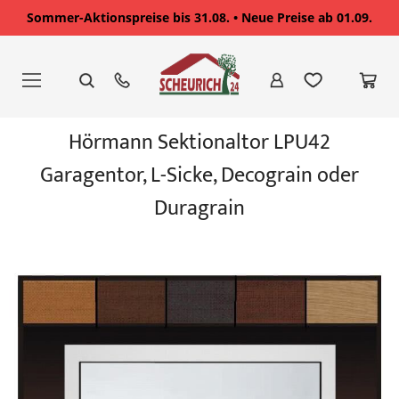
Sommer-Aktionspreise bis 31.08. • Neue Preise ab 01.09.
Zum
Inhalt
springen
Zum
Hörmann Sektionaltor LPU42
Ende
der
Garagentor, L-Sicke, Decograin oder
Bildgalerie
springen
Duragrain