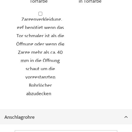
Torfarbe
in Torfarbe
Zargenverkleidung,
ggf benötigt wenn das
Tor schmaler ist als die
Duragrain - Sapeli
Duragrain - Sheffield
Öffnung oder wenn die
Zarge mehr als ca. 40
mm in die Öffnung
schaut um die
vorgestanzten
Bohrlöcher
abzudecken
Duragrain - Teak
Duragrain - Used Look
Anschlagrohre