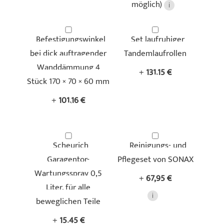
möglich)
Befestigungswinkel
Set laufruhiger
bei dick auftragender
Tandemlaufrollen
Wanddämmung 4
+
131,15 €
Stück 170 × 70 × 60 mm
+
101,16 €
Scheurich
Reinigungs- und
Garagentor-
Pflegeset von SONAX
Wartungsspray 0,5
+
67,95 €
Liter, für alle
beweglichen Teile
+
15,45 €