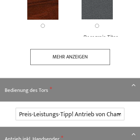
Decograin Titan
Decograin - Rosewood
Metallic CH703
MEHR ANZEIGEN
Bedienung des Tors
Duragrain - Bambus
Duragrain - Beige
Antrieb inkl. Handsender