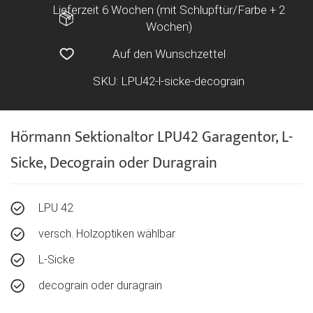
Lieferzeit 6 Wochen (mit Schlupftür/Farbe + 2
Wochen)
Auf den Wunschzettel
SKU: LPU42-l-sicke-decograin
Hörmann Sektionaltor LPU42 Garagentor, L-
Sicke, Decograin oder Duragrain
LPU 42
versch. Holzoptiken wählbar
L-Sicke
decograin oder duragrain