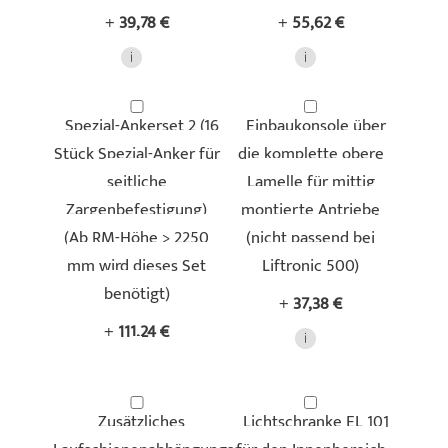
+
39,78 €
+
55,62 €
Spezial-Ankerset 2 (16
Einbaukonsole über
Stück Spezial-Anker für
die komplette obere
seitliche
Lamelle für mittig
Zargenbefestigung)
montierte Antriebe
(Ab RM-Höhe > 2250
(nicht passend bei
mm wird dieses Set
Liftronic 500)
benötigt)
+
37,38 €
+
111,24 €
Zusätzliches
Lichtschranke EL 101