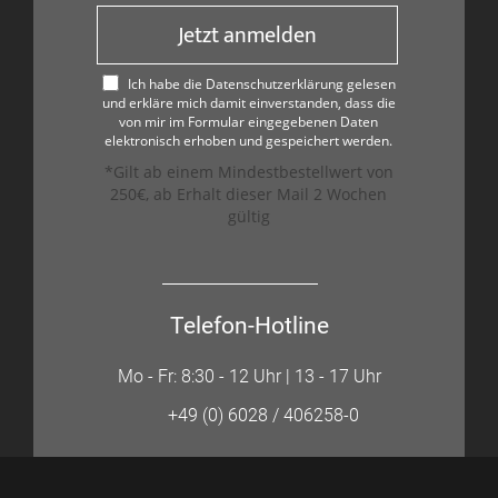
Jetzt anmelden
Ich habe die Datenschutzerklärung gelesen
und erkläre mich damit einverstanden, dass die
von mir im Formular eingegebenen Daten
elektronisch erhoben und gespeichert werden.
*Gilt ab einem Mindestbestellwert von
250€, ab Erhalt dieser Mail 2 Wochen
gültig
Telefon-Hotline
Mo - Fr: 8:30 - 12 Uhr | 13 - 17 Uhr
+49 (0) 6028 / 406258-0