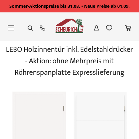
Sommer-Aktionspreise bis 31.08. • Neue Preise ab 01.09.
Zum
Inhalt
springen
Zum
LEBO Holzinnentür inkl. Edelstahldrücker
Ende
der
- Aktion: ohne Mehrpreis mit
Bildgalerie
springen
Röhrenspanplatte Expresslieferung