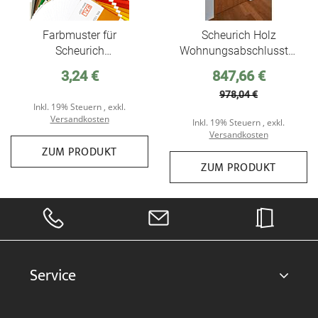
Farbmuster für
Scheurich Holz
Scheurich
Wohnungsabschlusstür
Holzinnentüren
Light, Klimaklasse 3, mit
Sonderpreis
3,24 €
847,66 €
absenkbarer
978,04 €
Bodendichtung
Inkl. 19% Steuern
,
exkl.
Versandkosten
Inkl. 19% Steuern
,
exkl.
Versandkosten
ZUM PRODUKT
ZUM PRODUKT
Service