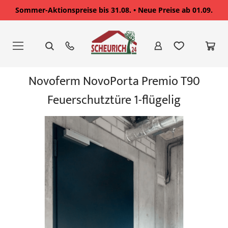
Sommer-Aktionspreise bis 31.08. • Neue Preise ab 01.09.
Zum
Inhalt
springen
Zum
Novoferm NovoPorta Premio T90
Ende
der
Feuerschutztüre 1-flügelig
Bildgalerie
springen