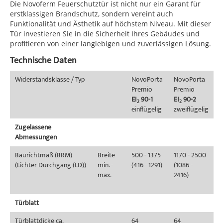
Die Novoferm Feuerschutztür ist nicht nur ein Garant für
erstklassigen Brandschutz, sondern vereint auch
Funktionalität und Ästhetik auf höchstem Niveau. Mit dieser
Tür investieren Sie in die Sicherheit Ihres Gebäudes und
profitieren von einer langlebigen und zuverlässigen Lösung.
Technische Daten
Widerstandsklasse / Typ
NovoPorta
NovoPorta
Premio
Premio
EI
90-1
EI
90-2
2
2
einflügelig
zweiflügelig
Zugelassene
Abmessungen
Baurichtmaß (BRM)
Breite
500 - 1375
1170 - 2500
(Lichter Durchgang (LD))
min. -
(416 - 1291)
(1086 -
max.
2416)
Türblatt
Türblattdicke ca.
64
64