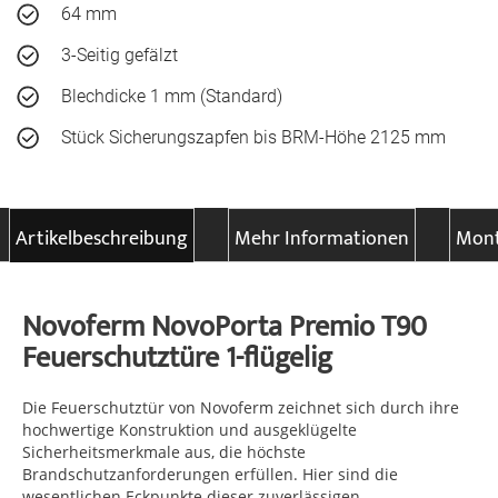
64 mm
3-Seitig gefälzt
Blechdicke 1 mm (Standard)
Stück Sicherungszapfen bis BRM-Höhe 2125 mm
Artikelbeschreibung
Mehr Informationen
Mont
Novoferm NovoPorta Premio T90
Feuerschutztüre 1-flügelig
Die Feuerschutztür von Novoferm zeichnet sich durch ihre
hochwertige Konstruktion und ausgeklügelte
Sicherheitsmerkmale aus, die höchste
Brandschutzanforderungen erfüllen. Hier sind die
wesentlichen Eckpunkte dieser zuverlässigen