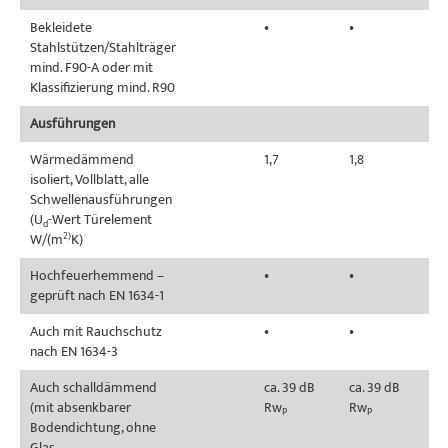
Bekleidete
•
•
Stahlstützen/Stahlträger
mind. F90-A oder mit
Klassifizierung mind. R90
Ausführungen
Wärmedämmend
1,7
1,8
isoliert, Vollblatt, alle
Schwellenausführungen
(U
-Wert Türelement
d
W/(m
2)
K)
Hochfeuerhemmend –
•
•
geprüft nach EN 1634-1
Auch mit Rauchschutz
•
•
nach EN 1634-3
Auch schalldämmend
ca. 39 dB
ca. 39 dB
(mit absenkbarer
Rw
Rw
P
P
Bodendichtung, ohne
Glas,