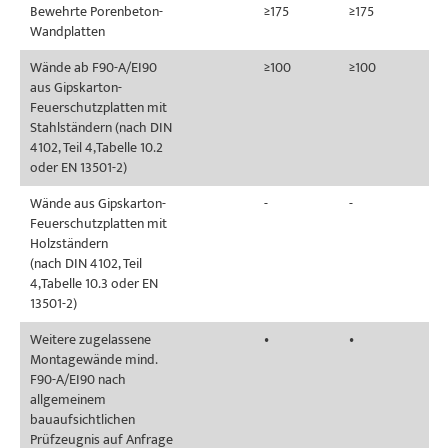
Bewehrte Porenbeton-
≥175
≥175
Wandplatten
Wände ab F90-A/EI90
≥100
≥100
aus Gipskarton-
Feuerschutzplatten mit
Stahlständern (nach DIN
4102, Teil 4,Tabelle 10.2
oder EN 13501-2)
Wände aus Gipskarton-
-
-
Feuerschutzplatten mit
Holzständern
(nach DIN 4102, Teil
4,Tabelle 10.3 oder EN
13501-2)
Weitere zugelassene
•
•
Montagewände mind.
F90-A/EI90 nach
allgemeinem
bauaufsichtlichen
Prüfzeugnis auf Anfrage