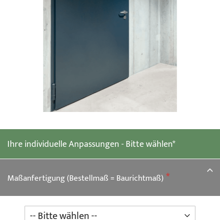
Zum
Anfang
der
Ihre individuelle Anpassungen - Bitte wählen*
Bildgalerie
springen
Maßanfertigung (Bestellmaß = Baurichtmaß)