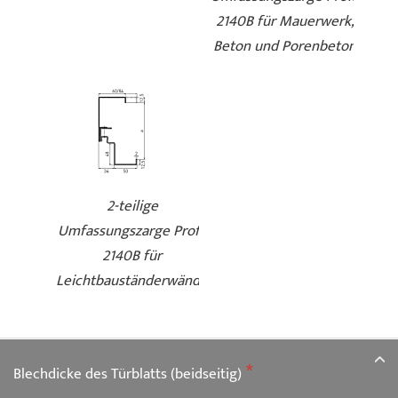
2140B für Mauerwerk,
Beton und Porenbeton
2-teilige
Umfassungszarge Profil
2140B für
Leichtbauständerwände
Blechdicke des Türblatts (beidseitig)