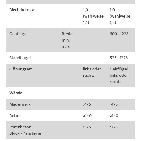
Blechdicke ca.
1,0
1,0
(wahlweise
(wahlweise
1,5)
1,5)
Gehflügel
Breite
600 - 1228
min. -
max.
Standflügel
525 - 1228
Öffnungsart
links oder
Gehflügel
rechts
links oder
rechts
Wände
Mauerwerk
>175
>175
Beton
≥140
≥140
Porenbeton-
≥175
≥175
Block-/Plansteine