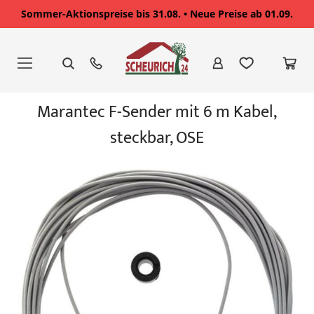
Sommer-Aktionspreise bis 31.08. • Neue Preise ab 01.09.
Zum
Inhalt
springen
Zum
Marantec F-Sender mit 6 m Kabel,
Ende
der
steckbar, OSE
Bildgalerie
springen