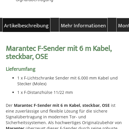
Artikelbeschreibung
Mehr Informationen
Mont
Marantec F-Sender mit 6 m Kabel,
steckbar, OSE
Lieferumfang
1 x F-Lichtschranke Sender mit 6.000 mm Kabel und
Stecker (Molex)
1 x F-Distanzhülse 11/22 mm
Der
Marantec F-Sender mit 6 m Kabel, steckbar, OSE
ist
eine zuverlässige und flexible Lösung für die sichere
Signalübertragung in modernen Tor- und
Sicherheitssystemen. Als hochwertiges Originalzubehör von
Marantec
überzeugt dieser F-Sender durch seine robuste