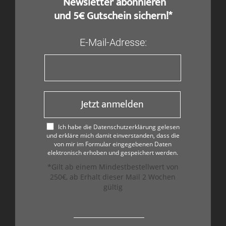
​ Newsletter abonnieren
und 5€ Gutschein sichern!*
E-Mail-Adresse:
Jetzt anmelden
Ich habe die Datenschutzerklärung gelesen
und erkläre mich damit einverstanden, dass die
von mir im Formular eingegebenen Daten
elektronisch erhoben und gespeichert werden.
*Gilt ab einem Mindestbestellwert von
250€, ab Erhalt dieser Mail 2 Wochen
gültig