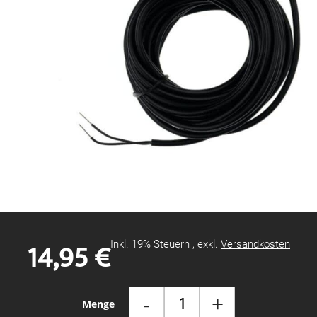
Zum
Anfang
der
Bildgalerie
14,95 €
Inkl. 19% Steuern
,
exkl.
Versandkosten
springen
-
+
Menge