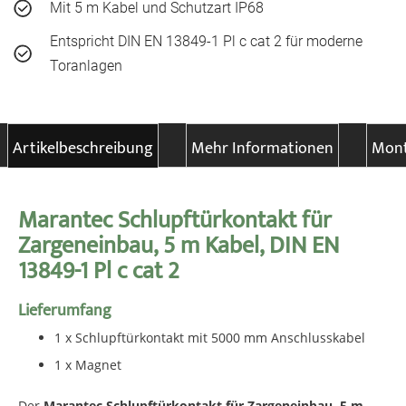
Mit 5 m Kabel und Schutzart IP68
Entspricht DIN EN 13849-1 Pl c cat 2 für moderne
Toranlagen
Artikelbeschreibung
Mehr Informationen
Mont
Marantec Schlupftürkontakt für
Zargeneinbau, 5 m Kabel, DIN EN
13849-1 Pl c cat 2
Lieferumfang
1 x Schlupftürkontakt mit 5000 mm Anschlusskabel
1 x Magnet
Der
Marantec Schlupftürkontakt für Zargeneinbau, 5 m