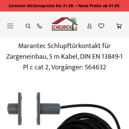
Sommer-Aktionspreise bis 31.08. • Neue Preise ab 01.09.
Zum
Inhalt
springen
Zum
Marantec Schlupftürkontakt für
Ende
der
Zargeneinbau, 5 m Kabel, DIN EN 13849-1
Bildgalerie
springen
Pl c cat 2, Vorgänger: 564632