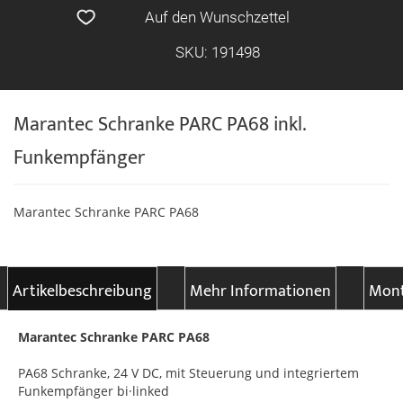
Auf den Wunschzettel
SKU: 191498
Marantec Schranke PARC PA68 inkl.
Funkempfänger
Marantec Schranke PARC PA68
Artikelbeschreibung
Mehr Informationen
Mont
Marantec Schranke PARC PA68
PA68 Schranke, 24 V DC, mit Steuerung und integriertem
Funkempfänger bi·linked