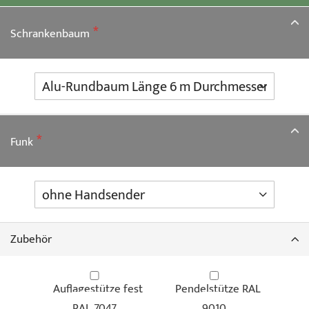
springen
Schrankenbaum
Funk
Zubehör
Auflagestütze fest
Pendelstütze RAL
RAL 7047
9010