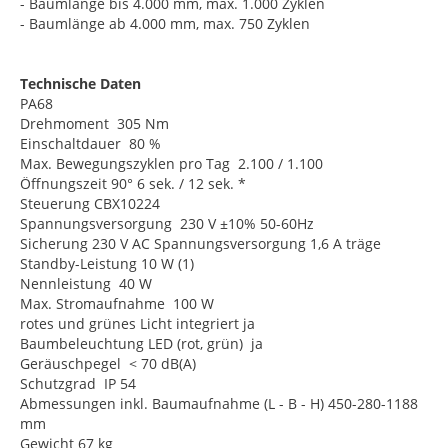
- Baumlänge bis 4.000 mm, max. 1.000 Zyklen
- Baumlänge ab 4.000 mm, max. 750 Zyklen
Technische Daten
PA68
Drehmoment 305 Nm
Einschaltdauer 80 %
Max. Bewegungszyklen pro Tag 2.100 / 1.100
Öffnungszeit 90° 6 sek. / 12 sek. *
Steuerung CBX10224
Spannungsversorgung 230 V ±10% 50-60Hz
Sicherung 230 V AC Spannungsversorgung 1,6 A träge
Standby-Leistung 10 W (1)
Nennleistung 40 W
Max. Stromaufnahme 100 W
rotes und grünes Licht integriert ja
Baumbeleuchtung LED (rot, grün) ja
Geräuschpegel < 70 dB(A)
Schutzgrad IP 54
Abmessungen inkl. Baumaufnahme (L - B - H) 450-280-1188
mm
Gewicht 67 kg