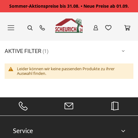
Sommer-Aktionspreise bis 31.08. • Neue Preise ab 01.09.
Zum
Inhalt
springen
AKTIVE FILTER
Leider können wir keine passenden Produkte zu ihrer
Auswahl finden.
Service