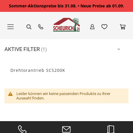
Sommer-Aktionspreise bis 31.08. • Neue Preise ab 01.09.
Zum
Inhalt
springen
AKTIVE FILTER
Drehtorantrieb SCS200K
Leider können wir keine passenden Produkte zu ihrer
Auswahl finden.