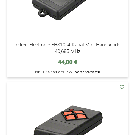
Dickert Electronic FHS10, 4-Kanal Mini-Handsender
40,685 MHz
44,00 €
Inkl. 19% Steuern
,
exkl.
Versandkosten
addAu
den
Wunsc