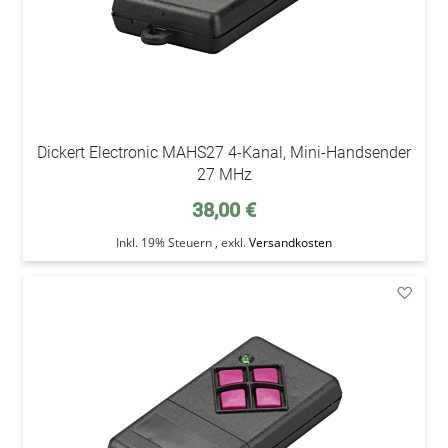
Dickert Electronic MAHS27 4-Kanal, Mini-Handsender
27 MHz
38,00 €
Inkl. 19% Steuern
,
exkl.
Versandkosten
addAu
den
Wunsc