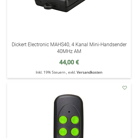
Dickert Electronic MAHS40, 4 Kanal Mini-Handsender
40MHz AM
44,00 €
Inkl. 19% Steuern
,
exkl.
Versandkosten
addAu
den
Wunsc