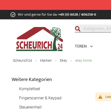
Zum
Wir sind gerne für Sie da:
+49 (0) 6028 / 406258-0
Inhalt
springen
Suche
TÜREN
Scheurich24
Marken
Ekey
ekey home
Weitere Kategorien
Komplettset
Lei
Fingerscanner & Keypad
Steuereinheit