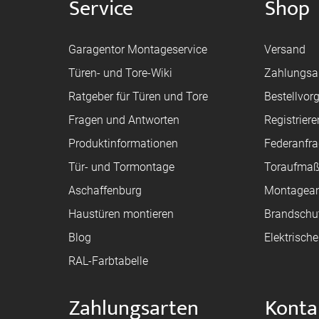
Service
Shop
Garagentor Montageservice
Versand
Türen- und Tore-Wiki
Zahlungsa
Ratgeber für Türen und Tore
Bestellvor
Fragen und Antworten
Registriere
Produktinformationen
Federanfr
Tür- und Tormontage
Toraufma
Aschaffenburg
Montagean
Haustüren montieren
Brandschu
Blog
Elektrisch
RAL-Farbtabelle
Zahlungsarten
Konta