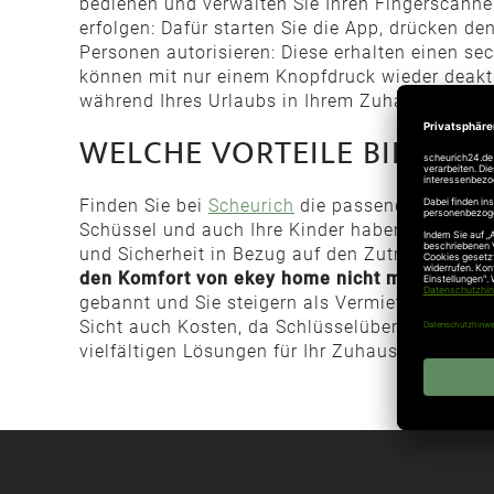
bedienen und verwalten Sie Ihren Fingerscann
erfolgen: Dafür starten Sie die App, drücken 
Personen autorisieren: Diese erhalten einen se
können mit nur einem Knopfdruck wieder deakti
während Ihres Urlaubs in Ihrem Zuhause nach
WELCHE VORTEILE BIETET 
Finden Sie bei
Scheurich
die passende ekey-Lösu
Schüssel und auch Ihre Kinder haben jederzeit 
und Sicherheit in Bezug auf den Zutritt Ihres 
den Komfort von ekey home nicht mehr misse
gebannt und Sie steigern als Vermieter den We
Sicht auch Kosten, da Schlüsselübergaben über
vielfältigen Lösungen für Ihr Zuhause von an