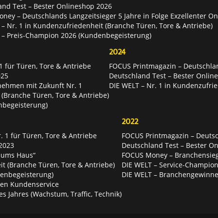
and Test – Bester Onlineshop 2026
ey – Deutschlands Langzeitsieger 5 Jahre in Folge Exzellenter O
– Nr. 1 in Kundenzufriedenheit (Branche Türen, Tore & Antriebe)
 – Preis-Champion 2026 (Kundenbegeisterung)
2024
 für Türen, Tore & Antriebe
FOCUS Printmagazin – Deutschlan
025
Deutschland Test – Bester Onlin
nehmen mit Zukunft Nr. 1
DIE WELT – Nr. 1 in Kundenzufrie
 (Branche Türen, Tore & Antriebe)
nbegeisterung)
2022
 1 für Türen, Tore & Antriebe
FOCUS Printmagazin – Deutsch
2023
Deutschland Test – Bester O
 ums Haus“
FOCUS Money – Branchensie
t (Branche Türen, Tore & Antriebe)
DIE WELT – Service-Champion
enbegeisterung)
DIE WELT – Branchengewinner
ten Kundenservice
es Jahres (Wachstum, Traffic, Technik)