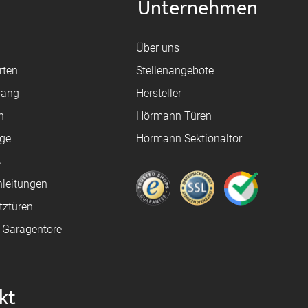
Unternehmen
Über uns
rten
Stellenangebote
gang
Hersteller
n
Hörmann Türen
age
Hörmann Sektionaltor
ß
leitungen
tztüren
e Garagentore
kt