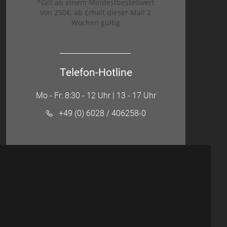
*Gilt ab einem Mindestbestellwert
von 250€, ab Erhalt dieser Mail 2
Wochen gültig
Telefon-Hotline
Mo - Fr: 8:30 - 12 Uhr | 13 - 17 Uhr
+49 (0) 6028 / 406258-0