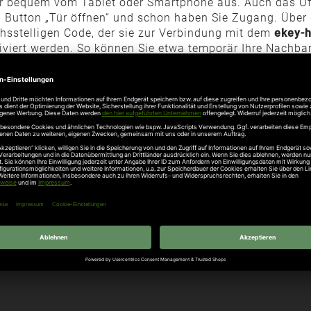
er bequem vom Tablet oder Smartphone aus. Auch das Ö
den Button „Tür öffnen“ und schon haben Sie Zugang. Übe
chsstelligen Code, der sie zur Verbindung mit dem
ekey-
viert werden. So können Sie etwa temporär Ihre Nachbarn
 dem Rechten sehen.
IHNEN EKEY HOME?
ng und genießen Sie die damit verbundenen Vorteile: So 
die Möglichkeit, ins Haus zu gelangen. So erhalten Sie
Zuhauses.
Sie werden sich in Rekordgeschwindigkeit an
n wollen.
Die Gefahr illegaler Schlüsselkopien wird durc
rt Ihrer Immobilie durch den Einbau des elektronischen 
flüssig werden und auch die Wartungskosten für Schließ
deren bekannten
Marken
.