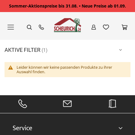
Sommer-Aktionspreise bis 31.08. • Neue Preise ab 01.09.
Zum
Inhalt
springen
AKTIVE FILTER
Leider können wir keine passenden Produkte zu ihrer
Auswahl finden.
Service