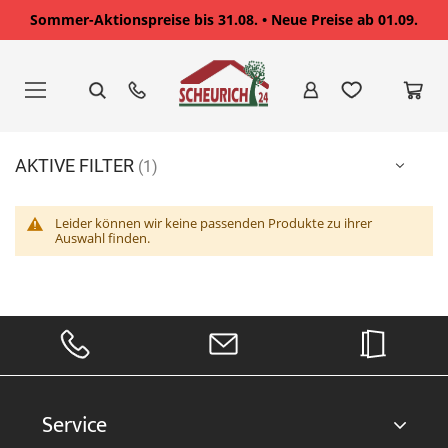
Sommer-Aktionspreise bis 31.08. • Neue Preise ab 01.09.
Zum
Inhalt
springen
AKTIVE FILTER
Leider können wir keine passenden Produkte zu ihrer
Auswahl finden.
Service