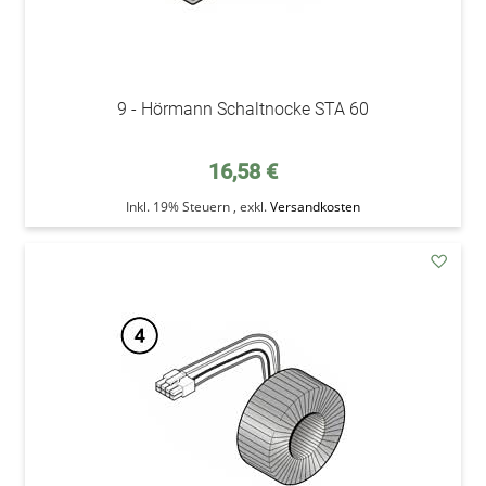
9 - Hörmann Schaltnocke STA 60
16,58 €
Inkl. 19% Steuern
,
exkl.
Versandkosten
addAu
den
Wunsc