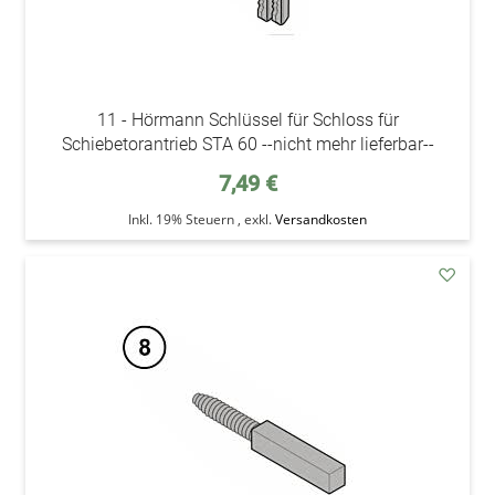
11 - Hörmann Schlüssel für Schloss für
Schiebetorantrieb STA 60 --nicht mehr lieferbar--
7,49 €
Inkl. 19% Steuern
,
exkl.
Versandkosten
addAu
den
Wunsc