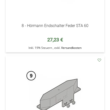
8 - Hörmann Endschalter Feder STA 60
27,23 €
Inkl. 19% Steuern
,
exkl.
Versandkosten
addAu
den
Wunsc