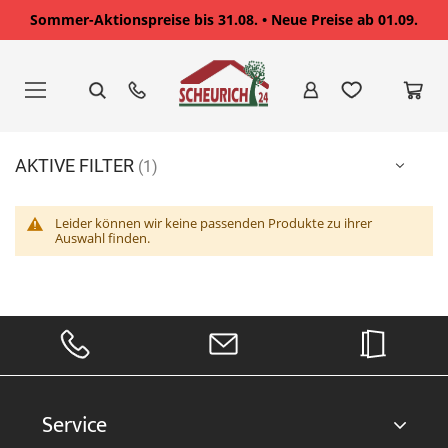
Sommer-Aktionspreise bis 31.08. • Neue Preise ab 01.09.
Zum
Inhalt
springen
AKTIVE FILTER
Leider können wir keine passenden Produkte zu ihrer
Auswahl finden.
Service