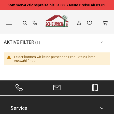
Sommer-Aktionspreise bis 31.08. • Neue Preise ab 01.09.
Zum
Inhalt
springen
AKTIVE FILTER
Leider können wir keine passenden Produkte zu ihrer
Auswahl finden.
Service