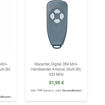
den
den
Wunschzettel
Wunschzettel
Mini-
Marantec Digital 384 Mini-
ti-Bit,
Handsender 4-Kanal, Multi-Bit,
433 MHz
31,95 €
Inkl. 19% Steuern
,
exkl.
Versandkosten
ndkosten