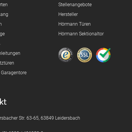
rten
Stellenangebote
gang
Hersteller
n
Hörmann Türen
age
Hörmann Sektionaltor
ß
leitungen
tztüren
e Garagentore
kt
rsbacher Str. 63-65, 63849 Leidersbach