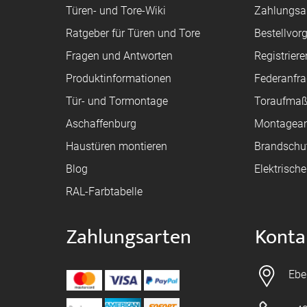
Türen- und Tore-Wiki
Zahlungsa
Ratgeber für Türen und Tore
Bestellvor
Fragen und Antworten
Registriere
Produktinformationen
Federanfr
Tür- und Tormontage
Toraufma
Aschaffenburg
Montagean
Haustüren montieren
Brandschu
Blog
Elektrisch
RAL-Farbtabelle
Zahlungsarten
Konta
Ebe