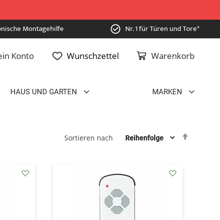
onische Montagehilfe
Nr. 1 für Türen und Tore*
in Konto
Wunschzettel
Warenkorb
HAUS UND GARTEN
MARKEN
Absteig
Sortieren nach
sortiere
addAuf
addAuf
den
den
Wunschzettel
Wunschzettel