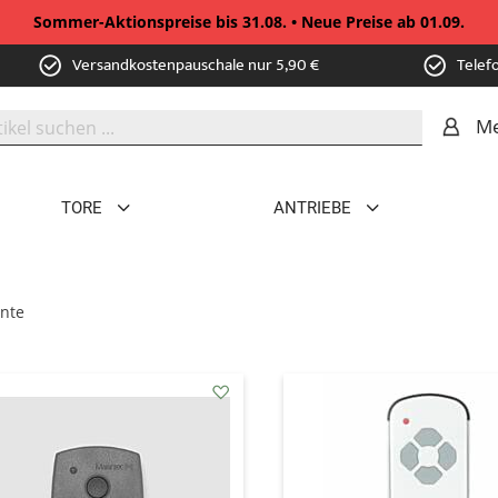
Sommer-Aktionspreise bis 31.08. • Neue Preise ab 01.09.
Versandkostenpauschale nur 5,90 €
Telef
Me
TORE
ANTRIEBE
nte
addAuf
den
Wunschzettel