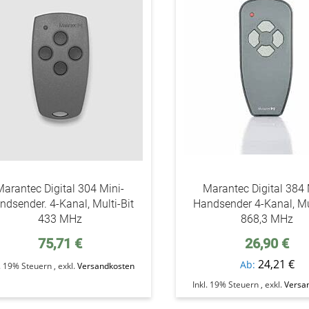
den
Wunschzettel
Marantec Digital 304 Mini-
Marantec Digital 384 
ndsender. 4-Kanal, Multi-Bit
Handsender 4-Kanal, Mul
433 MHz
868,3 MHz
75,71 €
26,90 €
24,21 €
Ab
l. 19% Steuern
,
exkl.
Versandkosten
Inkl. 19% Steuern
,
exkl.
Versa