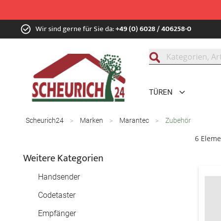
Zum
Wir sind gerne für Sie da:
+49 (0) 6028 / 406258-0
Inhalt
springen
Suche
TÜREN
Scheurich24
Marken
Marantec
Zubehör
6
Eleme
Weitere Kategorien
Handsender
Codetaster
Empfänger