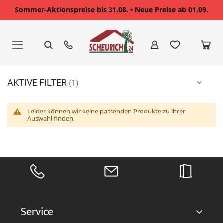
Sommer-Aktionspreise bis 31.08. • Neue Preise ab 01.09.
Zum
Inhalt
springen
AKTIVE FILTER
Leider können wir keine passenden Produkte zu ihrer
Auswahl finden.
Service