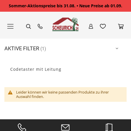
Sommer-Aktionspreise bis 31.08. • Neue Preise ab 01.09.
Zum
Inhalt
springen
AKTIVE FILTER
Codetaster mit Leitung
Leider können wir keine passenden Produkte zu ihrer
Auswahl finden.