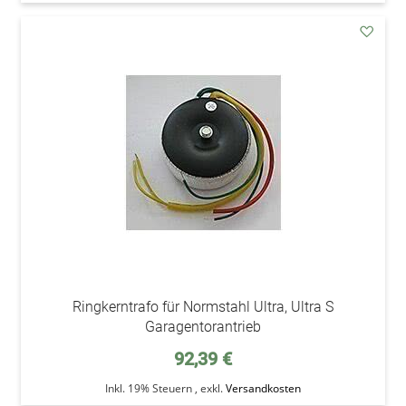
addAu
den
Wunsc
Ringkerntrafo für Normstahl Ultra, Ultra S
Garagentorantrieb
92,39 €
Inkl. 19% Steuern
,
exkl.
Versandkosten