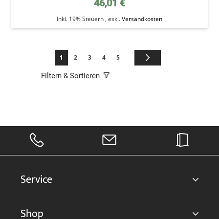
46,01 €
Inkl. 19% Steuern
,
exkl.
Versandkosten
Seite
Sie lesen gerade die Seite
Seite
Seite
Seite
Seite
Seite
Weiter
1
2
3
4
5
Filtern & Sortieren
Service
Shop