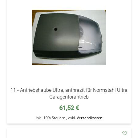
addAu
den
Wunsc
11 - Antriebshaube Ultra, anthrazit für Normstahl Ultra
Garagentorantrieb
61,52 €
Inkl. 19% Steuern
,
exkl.
Versandkosten