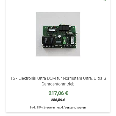
addAu
den
Wunsc
15 - Elektronik Ultra DCM für Normstahl Ultra, Ultra S
Garagentorantrieb
Sonderpreis
217,06 €
256,59 €
Inkl. 19% Steuern
,
exkl.
Versandkosten