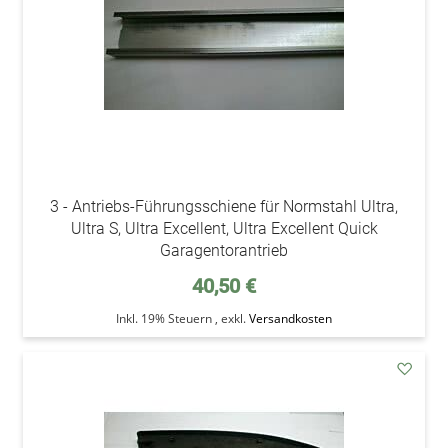
3 - Antriebs-Führungsschiene für Normstahl Ultra,
Ultra S, Ultra Excellent, Ultra Excellent Quick
Garagentorantrieb
40,50 €
Inkl. 19% Steuern
,
exkl.
Versandkosten
addAu
den
Wunsc