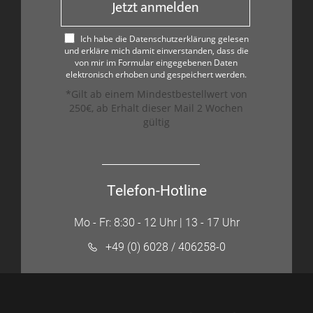
Jetzt anmelden
Ich habe die Datenschutzerklärung gelesen
und erkläre mich damit einverstanden, dass die
von mir im Formular eingegebenen Daten
elektronisch erhoben und gespeichert werden.
*Gilt ab einem Mindestbestellwert von
250€, ab Erhalt dieser Mail 2 Wochen
gültig
Telefon-Hotline
Mo - Fr: 8:30 - 12 Uhr | 13 - 17 Uhr
+49 (0) 6028 / 406258-0