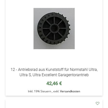
addAu
den
Wunsc
12 - Antriebsrad aus Kunststoff für Normstahl Ultra,
Ultra S, Ultra Excellent Garagentorantrieb
42,46 €
Inkl. 19% Steuern
,
exkl.
Versandkosten