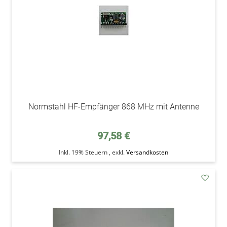
Normstahl HF-Empfänger 868 MHz mit Antenne
97,58 €
Inkl. 19% Steuern
,
exkl.
Versandkosten
addAu
den
Wunsc