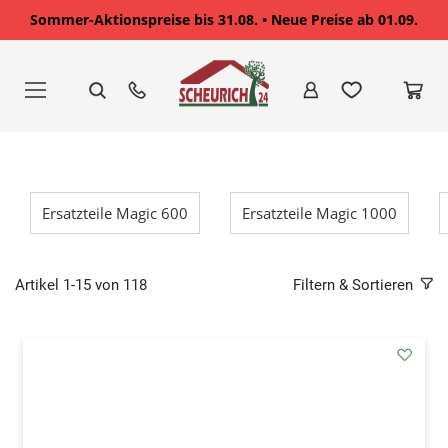
Sommer-Aktionspreise bis 31.08. • Neue Preise ab 01.09.
Zum
Inhalt
springen
Ersatzteile Magic 600
Ersatzteile Magic 1000
Artikel
1
-
15
von
118
Filtern & Sortieren
addAu
den
Wunsc