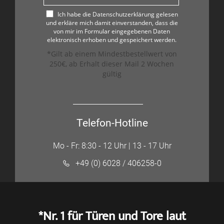
Ich habe die Datenschutzerklärung gelesen
und erkläre mich damit einverstanden, dass die
von mir im Formular eingegebenen Daten
elektronisch erhoben und gespeichert werden.
*Gilt ab einem Mindestbestellwert von
250€, ab Erhalt dieser Mail 2 Wochen
gültig
Telefon-Hotline
Mo - Fr: 8:30 - 12 Uhr | 13 - 17 Uhr
+49 (0) 6028 / 406258-0
*Nr. 1 für Türen und Tore laut