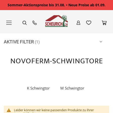
Sommer-Aktionspreise bis 31.08. • Neue Preise ab 01.09.
Zum
Inhalt
springen
AKTIVE FILTER
NOVOFERM-SCHWINGTORE
K Schwingtor
M Schwingtor
Leider können wir keine passenden Produkte zu ihrer