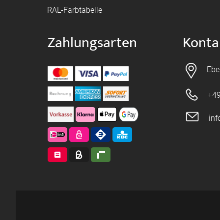
RAL-Farbtabelle
Zahlungsarten
Konta
Ebe
+49
in