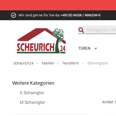
Zum
Wir sind gerne für Sie da:
+49 (0) 6028 / 406258-0
Inhalt
springen
Suche
TÜREN
Scheurich24
Marken
Novoferm
Schwingtore
Weitere Kategorien
K Schwingtor
Artikel
M Schwingtor