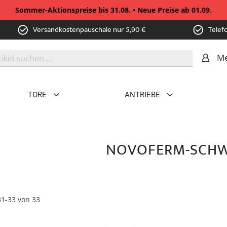
Sommer-Aktionspreise bis 31.08. • Neue Preise ab 01.09.
Versandkostenpauschale nur 5,90 €
Telef
Me
TORE
ANTRIEBE
NOVOFERM-SCHW
31
-
33
von
33