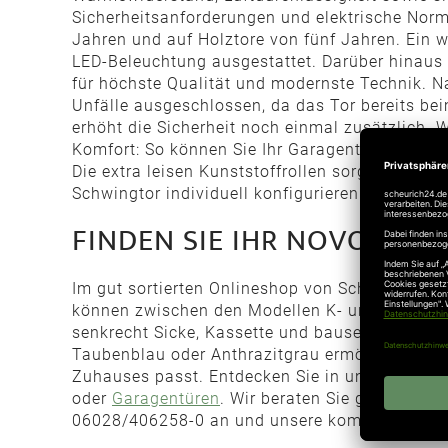
Sicherheitsanforderungen und elektrische Norm
Jahren und auf Holztore von fünf Jahren. Ein w
LED-Beleuchtung ausgestattet. Darüber hinaus 
für höchste Qualität und modernste Technik. N
Unfälle ausgeschlossen, da das Tor bereits be
erhöht die Sicherheit noch einmal zusätzlich. 
Komfort: So können Sie Ihr Garagentor bequem
Die extra leisen Kunststoffrollen sorgen für ei
Schwingtor individuell konfigurieren.
FINDEN SIE IHR NOVOFER
Im gut sortierten Onlineshop von Scheurich24.d
können zwischen den Modellen K- und einer M-
senkrecht Sicke, Kassette und bauseitige Füll
Taubenblau oder Anthrazitgrau ermöglicht Ihn
Zuhauses passt. Entdecken Sie in unserem Onl
oder
Garagentüren
. Wir beraten Sie gern bei d
06028/406258-0 an und unsere kompetenten Mit