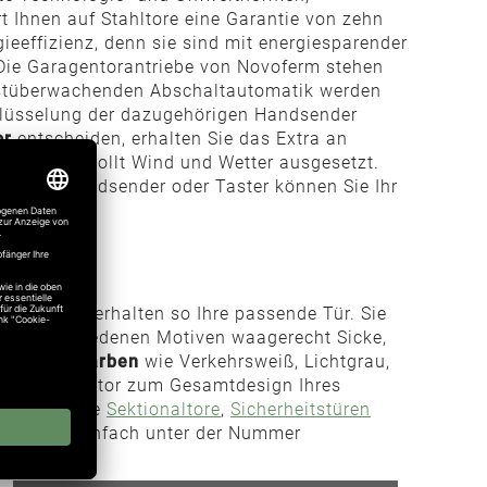
 Ihnen auf Stahltore eine Garantie von zehn
gieeffizienz, denn sie sind mit energiesparender
 Die Garagentorantriebe von Novoferm stehen
elbstüberwachenden Abschaltautomatik werden
chlüsselung der dazugehörigen Handsender
or
entscheiden, erhalten Sie das Extra an
eder ungewollt Wind und Wetter ausgesetzt.
r wie Handsender oder Taster können Sie Ihr
terien und erhalten so Ihre passende Tür. Sie
den verschiedenen Motiven waagerecht Sicke,
odernen Farben
wie Verkehrsweiß, Lichtgrau,
eues Schwingtor zum Gesamtdesign Ihres
Novoferm wie
Sektionaltore
,
Sicherheitstüren
en Sie uns einfach unter der Nummer