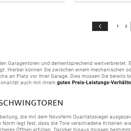
Seite
Seite
Zurück
Seite
Sei
1
2
den Garagentoren und dementsprechend weitverbreitet. Ein
gt. Hierbei können Sie zwischen einem mechanischen ode
tra an Platz vor Ihrer Garage. Dies müssen Sie bereits b
ionalität auch mit ihrem
guten Preis-Leistungs-Verhältn
 SCHWINGTOREN
beitung, die mit dem Novoferm Qualitätssiegel ausgezei
 Norm legt fest, dass die Tore verschiedene Kriterien wi
icheres Öffnen erfüllen. Darüber hinaus müssen bestim