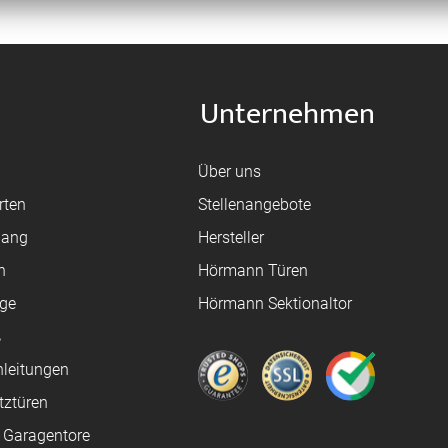
Unternehmen
Über uns
rten
Stellenangebote
gang
Hersteller
n
Hörmann Türen
age
Hörmann Sektionaltor
ß
leitungen
tztüren
e Garagentore