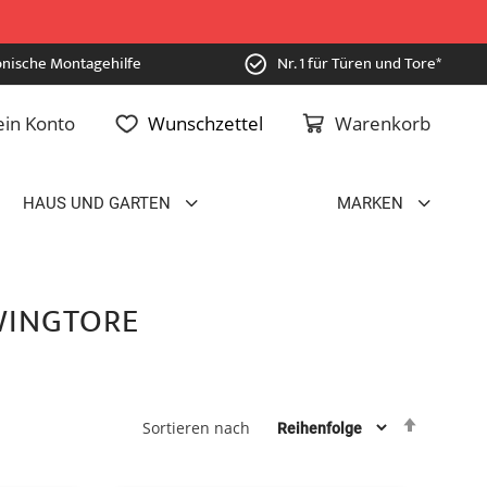
onische Montagehilfe
Nr. 1 für Türen und Tore*
in Konto
Wunschzettel
Warenkorb
HAUS UND GARTEN
MARKEN
INGTORE
Absteig
Sortieren nach
sortiere