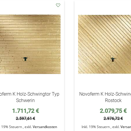
addAuf
den
Wunschzettel
oferm K Holz-Schwingtor Typ
Novoferm K Holz-Schwin
Schwerin
Rostock
Sonderpreis
Sonderpreis
1.711,72 €
2.079,75 €
2.597,61 €
2.976,72 €
l. 19% Steuern
,
exkl.
Versandkosten
Inkl. 19% Steuern
,
exkl.
Versa