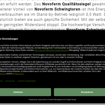
en erfüllt werden. Das
Novoferm Qualitätssiegel
gewährt
eiterer Vorteil von
Novoferm Schwingtoren
ist ihre Ener
verbrauchen sie im Stand-by-Betrieb lediglich 0,5 Watt.
atürlich bieten sie auch geprüfte Sicherheit: Mit der s
im geringsten Widerstand stoppt. Die hochwertige Vers
Wenn Sie sich für ein automatisches
Novoferm Schwingt
 vom Fahrzeug aus öffnen und schließen und sind nie wi
nen
leisen Betrieb
und dank der großen Auswahl an Zubehö
M-SCHWINGTOR
e filtern Sie einfach und bequem nach verschiedenen Kri
Schwingtür, den Oberflächen Silkgrain oder Holz sowie 
ung auswählen. Die große Auswahl an klassischen oder
m
en das Setzen von individuellen Akzenten, sodass Ihr n
ineshop auch die weiteren hochwertigen Produkte von 
er Auswahl der perfekten Torlösung für Ihr Zuhause: Ruf
arbeiter helfen Ihnen weiter.