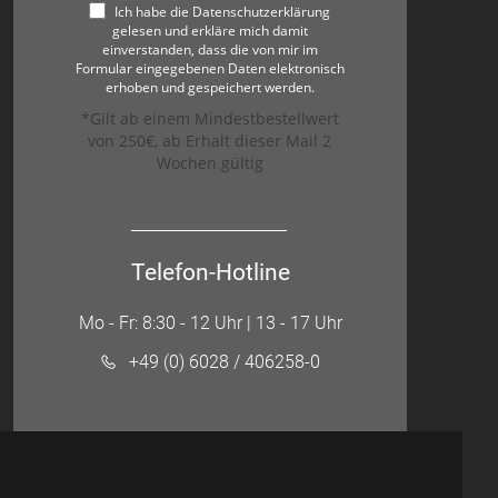
Ich habe die Datenschutzerklärung
gelesen und erkläre mich damit
einverstanden, dass die von mir im
Formular eingegebenen Daten elektronisch
erhoben und gespeichert werden.
*Gilt ab einem Mindestbestellwert
von 250€, ab Erhalt dieser Mail 2
Wochen gültig
Telefon-Hotline
Mo - Fr: 8:30 - 12 Uhr | 13 - 17 Uhr
+49 (0) 6028 / 406258-0