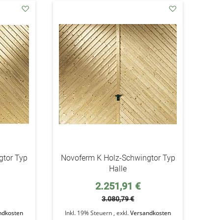
addAuf
addAuf
den
den
Wunschzettel
Wunschzettel
gtor Typ
Novoferm K Holz-Schwingtor Typ
Halle
Sonderpreis
2.251,91 €
3.080,79 €
ndkosten
Inkl. 19% Steuern
,
exkl.
Versandkosten