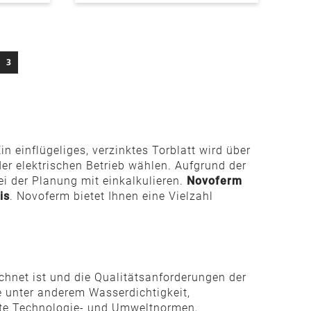
te
Sie lesen gerade die Seite
3
 einflügeliges, verzinktes Torblatt wird über
r elektrischen Betrieb wählen. Aufgrund der
ei der Planung mit einkalkulieren.
Novoferm
is
. Novoferm bietet Ihnen eine Vielzahl
chnet ist und die Qualitätsanforderungen der
e unter anderem Wasserdichtigkeit,
mte Technologie- und Umweltnormen,