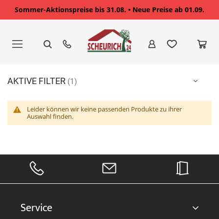
Sommer-Aktionspreise bis 31.08. • Neue Preise ab 01.09.
Zum
Inhalt
springen
AKTIVE FILTER
Leider können wir keine passenden Produkte zu ihrer
Auswahl finden.
Service