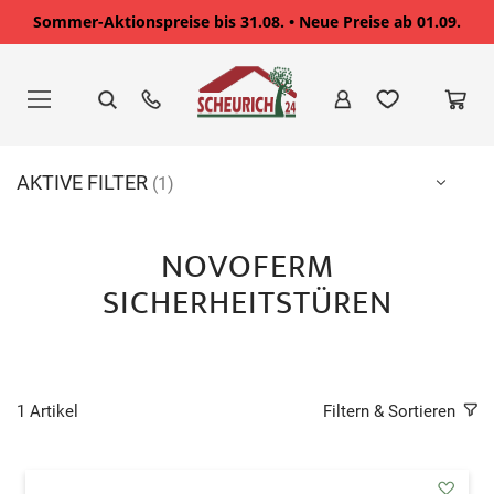
Sommer-Aktionspreise bis 31.08. • Neue Preise ab 01.09.
Zum
Inhalt
springen
AKTIVE FILTER
NOVOFERM
SICHERHEITSTÜREN
1
Artikel
Filtern & Sortieren