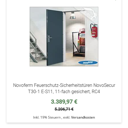
addAu
den
Wunsc
Novoferm Feuerschutz-Sicherheitstüren NovoSecur
T30-1 E-S11, 11-fach gesichert, RC4
Sonderpreis
3.389,97 €
5.206,71 €
Inkl. 19% Steuern
,
exkl.
Versandkosten