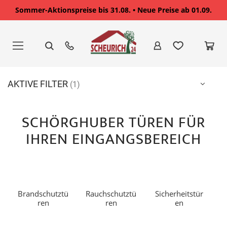
Sommer-Aktionspreise bis 31.08. • Neue Preise ab 01.09.
Zum
Inhalt
springen
AKTIVE FILTER
SCHÖRGHUBER TÜREN FÜR
IHREN EINGANGSBEREICH
Brandschutztü
Rauchschutztü
Sicherheitstür
ren
ren
en