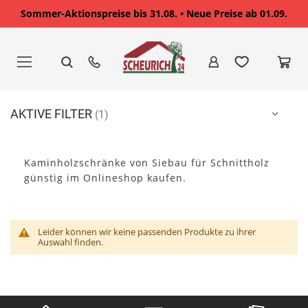
Sommer-Aktionspreise bis 31.08. • Neue Preise ab 01.09.
Zum
Inhalt
springen
AKTIVE FILTER
Kaminholzschränke von Siebau für Schnittholz
günstig im Onlineshop kaufen.
Leider können wir keine passenden Produkte zu ihrer
Auswahl finden.