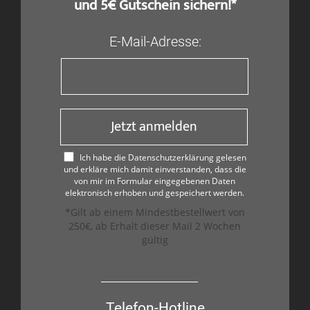
und 5€ Gutschein sichern!*
E-Mail-Adresse:
Jetzt anmelden
Ich habe die Datenschutzerklärung gelesen
und erkläre mich damit einverstanden, dass die
von mir im Formular eingegebenen Daten
elektronisch erhoben und gespeichert werden.
*Gilt ab einem Mindestbestellwert von
250€, ab Erhalt dieser Mail 2 Wochen
gültig
Telefon-Hotline