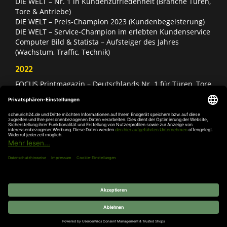
DIE WELT – Nr. 1 in Kundenzufriedenheit (Branche Türen,
Tore & Antriebe)
DIE WELT – Preis-Champion 2023 (Kundenbegeisterung)
DIE WELT – Service-Champion im erlebten Kundenservice
Computer Bild & Statista – Aufsteiger des Jahres
(Wachstum, Traffic, Technik)
2022
FOCUS Printmagazin – Deutschlands Nr. 1 für Türen, Tore
& Antriebe
Deutschland Test – Bester Onlineshop 2022
FOCUS Money – Branchensieger „Rund ums Haus“
DIE WELT – Service-Champion im erlebten Kundenservice
DIE WELT – Branchengewinner Gold-Rang (Türen, Tore &
Antriebe)
AGB
Impressum
Widerruf
Datenschutz
Cookie-
Einstellungen
© 2026 SCHEURICH GmbH