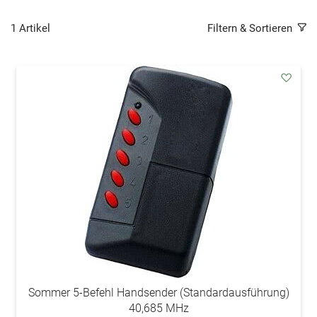
1
Artikel
Filtern & Sortieren
addAu
den
Wunsc
Sommer 5-Befehl Handsender (Standardausführung)
40,685 MHz