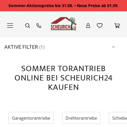
Sommer-Aktionspreise bis 31.08. • Neue Preise ab 01.09.
Zum
Inhalt
springen
AKTIVE FILTER
SOMMER TORANTRIEB
ONLINE BEI SCHEURICH24
KAUFEN
Garagentorantriebe
Drehtorantriebe
Schiebe