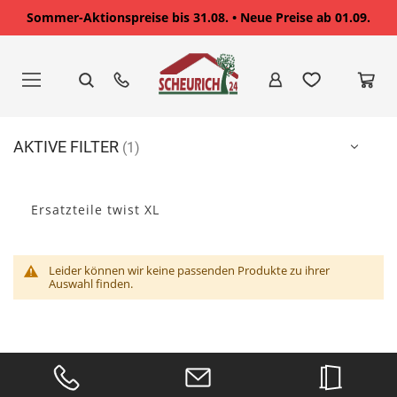
Sommer-Aktionspreise bis 31.08. • Neue Preise ab 01.09.
Zum
Inhalt
springen
AKTIVE FILTER
Ersatzteile twist XL
Leider können wir keine passenden Produkte zu ihrer
Auswahl finden.