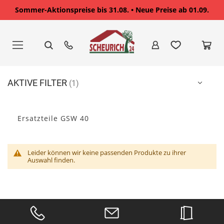
Sommer-Aktionspreise bis 31.08. • Neue Preise ab 01.09.
Zum
Inhalt
springen
AKTIVE FILTER
Ersatzteile GSW 40
Leider können wir keine passenden Produkte zu ihrer
Auswahl finden.