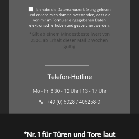
Ich habe die Datenschutzerklärung gelesen
und erkläre mich damit einverstanden, dass die
von mir im Formular eingegebenen Daten
elektronisch erhoben und gespeichert werden.
*Gilt ab einem Mindestbestellwert von
250€, ab Erhalt dieser Mail 2 Wochen
gültig
Telefon-Hotline
Mo - Fr: 8:30 - 12 Uhr | 13 - 17 Uhr
+49 (0) 6028 / 406258-0
*Nr. 1 für Türen und Tore laut