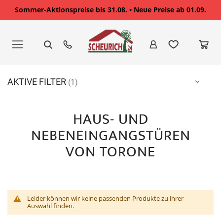
Sommer-Aktionspreise bis 31.08. • Neue Preise ab 01.09.
Zum
Inhalt
springen
AKTIVE FILTER
HAUS- UND
NEBENEINGANGSTÜREN
VON TORONE
Leider können wir keine passenden Produkte zu ihrer
Auswahl finden.