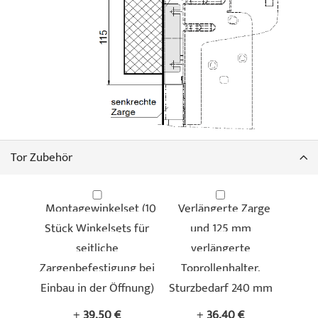
Tor Zubehör
Montagewinkelset (10
Verlängerte Zarge
Stück Winkelsets für
und 125 mm
seitliche
verlängerte
Zargenbefestigung bei
Toprollenhalter,
Einbau in der Öffnung)
Sturzbedarf 240 mm
+
39,50 €
+
36,40 €