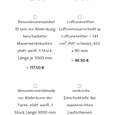
Renovierungswinkel
Lüftungsgitter:
70 mm zur Abdeckung
Lüftungsquerschnitt je
beschädigter
Lüftungsgitter ~ 143
Mauerwerkskanten,
cm², PVC-schwarz, 455
glatt, weiß, 3 Stück,
x 90 mm
Länge je 3000 mm
+
48,90 €
+
117,50 €
Renovierungsblende
verkürzte
zur Abdeckung der
Einschubtiefe der
Zarge, glatt, weiß, 3
waagerechten
Stück Länge 3000 mm
Laufschienen