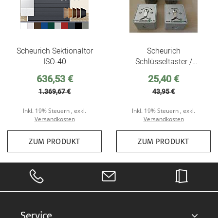
Scheurich Sektionaltor
Scheurich
ISO-40
Schlüsseltaster /
Schlüsselschalter für
Sonderpreis
Sonderpreis
636,53 €
25,40 €
Torantriebe, passend für
1.369,67 €
43,95 €
alle von uns
angebotenen
Inkl. 19% Steuern
,
exkl.
Inkl. 19% Steuern
,
exkl.
Torantriebe
Versandkosten
Versandkosten
ZUM PRODUKT
ZUM PRODUKT
Service