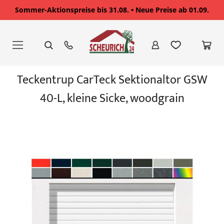
Sommer-Aktionspreise bis 31.08. • Neue Preise ab 01.09.
Zum
Inhalt
springen
Zum
Teckentrup CarTeck Sektionaltor GSW
Ende
der
40-L, kleine Sicke, woodgrain
Bildgalerie
springen