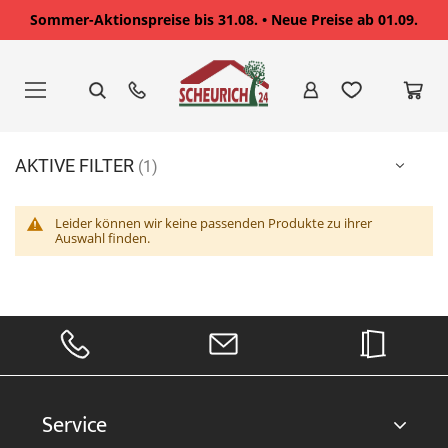
Sommer-Aktionspreise bis 31.08. • Neue Preise ab 01.09.
Zum
Inhalt
springen
AKTIVE FILTER
Leider können wir keine passenden Produkte zu ihrer
Auswahl finden.
Service