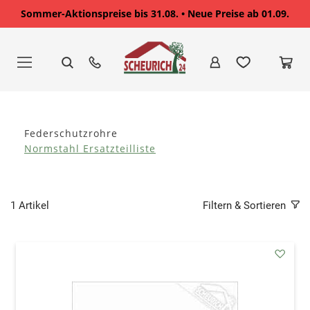
Sommer-Aktionspreise bis 31.08. • Neue Preise ab 01.09.
Zum
Inhalt
springen
Federschutzrohre
Normstahl Ersatzteilliste
1
Artikel
Filtern & Sortieren
addAu
den
Wunsc