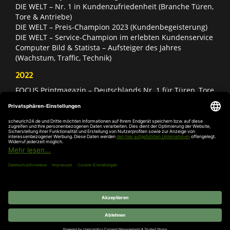
DIE WELT – Nr. 1 in Kundenzufriedenheit (Branche Türen,
Tore & Antriebe)
DIE WELT – Preis-Champion 2023 (Kundenbegeisterung)
DIE WELT – Service-Champion im erlebten Kundenservice
Computer Bild & Statista – Aufsteiger des Jahres
(Wachstum, Traffic, Technik)
2022
FOCUS Printmagazin – Deutschlands Nr. 1 für Türen, Tore
& Antriebe
Deutschland Test – Bester Onlineshop 2022
FOCUS Money – Branchensieger „Rund ums Haus“
DIE WELT – Service-Champion im erlebten Kundenservice
DIE WELT – Branchengewinner Gold-Rang (Türen, Tore &
Antriebe)
AGB
Impressum
Widerruf
Datenschutz
Cookie-
Einstellungen
© 2026 SCHEURICH GmbH