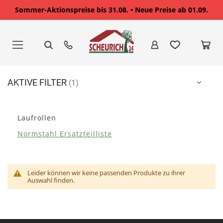
Sommer-Aktionspreise bis 31.08. • Neue Preise ab 01.09.
Zum
Inhalt
springen
AKTIVE FILTER
Laufrollen
Normstahl Ersatzteilliste
Leider können wir keine passenden Produkte zu ihrer
Auswahl finden.