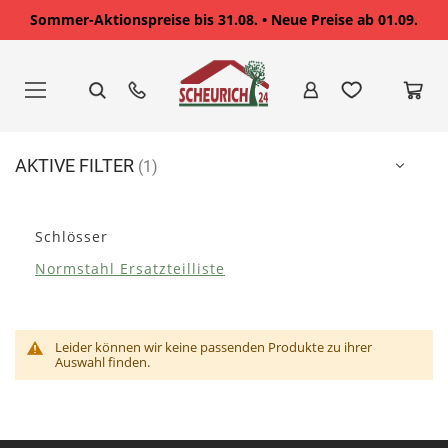
Sommer-Aktionspreise bis 31.08. • Neue Preise ab 01.09.
Zum
Inhalt
springen
AKTIVE FILTER
Schlösser
Normstahl Ersatzteilliste
Leider können wir keine passenden Produkte zu ihrer
Auswahl finden.