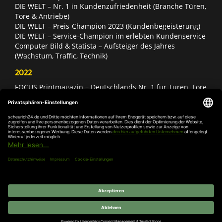
DIE WELT – Nr. 1 in Kundenzufriedenheit (Branche Türen,
Tore & Antriebe)
DIE WELT – Preis-Champion 2023 (Kundenbegeisterung)
DIE WELT – Service-Champion im erlebten Kundenservice
Computer Bild & Statista – Aufsteiger des Jahres
(Wachstum, Traffic, Technik)
2022
FOCUS Printmagazin – Deutschlands Nr. 1 für Türen, Tore
& Antriebe
Deutschland Test – Bester Onlineshop 2022
FOCUS Money – Branchensieger „Rund ums Haus“
DIE WELT – Service-Champion im erlebten Kundenservice
DIE WELT – Branchengewinner Gold-Rang (Türen, Tore &
Antriebe)
AGB
Impressum
Widerruf
Datenschutz
Cookie-
Einstellungen
© 2026 SCHEURICH GmbH