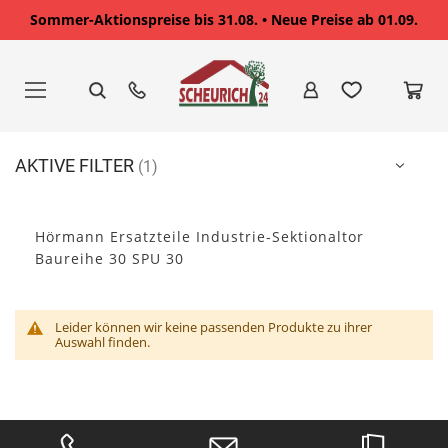
Sommer-Aktionspreise bis 31.08. • Neue Preise ab 01.09.
Zum
Inhalt
springen
AKTIVE FILTER
Hörmann Ersatzteile Industrie-Sektionaltor
Baureihe 30 SPU 30
Leider können wir keine passenden Produkte zu ihrer
Auswahl finden.