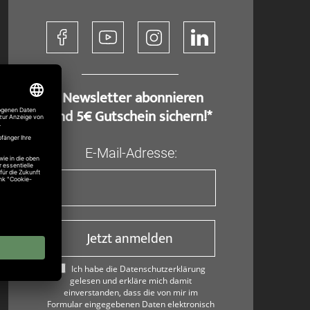
​ Newsletter abonnieren
und 5€ Gutschein sichern!*
E-Mail-Adresse:
Jetzt anmelden
Ich habe die Datenschutzerklärung
gelesen und erkläre mich damit
einverstanden, dass die von mir im
Formular eingegebenen Daten elektronisch