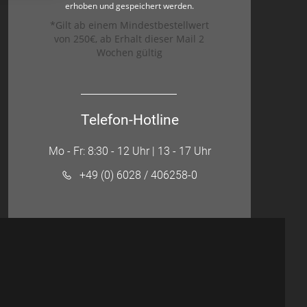
erhoben und gespeichert werden.
*Gilt ab einem Mindestbestellwert
von 250€, ab Erhalt dieser Mail 2
Wochen gültig
Telefon-Hotline
Mo - Fr: 8:30 - 12 Uhr | 13 - 17 Uhr
+49 (0) 6028 / 406258-0