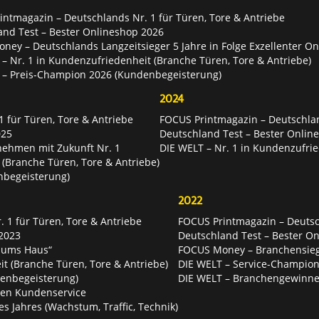
ntmagazin – Deutschlands Nr. 1 für Türen, Tore & Antriebe
and Test – Bester Onlineshop 2026
ey – Deutschlands Langzeitsieger 5 Jahre in Folge Exzellenter O
– Nr. 1 in Kundenzufriedenheit (Branche Türen, Tore & Antriebe)
 – Preis-Champion 2026 (Kundenbegeisterung)
2024
 für Türen, Tore & Antriebe
FOCUS Printmagazin – Deutschlan
025
Deutschland Test – Bester Onlin
nehmen mit Zukunft Nr. 1
DIE WELT – Nr. 1 in Kundenzufrie
 (Branche Türen, Tore & Antriebe)
nbegeisterung)
2022
 1 für Türen, Tore & Antriebe
FOCUS Printmagazin – Deutsch
2023
Deutschland Test – Bester O
 ums Haus“
FOCUS Money – Branchensie
t (Branche Türen, Tore & Antriebe)
DIE WELT – Service-Champion
enbegeisterung)
DIE WELT – Branchengewinner
ten Kundenservice
es Jahres (Wachstum, Traffic, Technik)