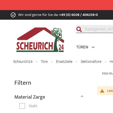
Zum
Wir sind gerne für Sie da:
+49 (0) 6028 / 406258-0
Inhalt
springen
Suche
TÜREN
Scheurich24
Tore
Ersatzteile
Sektionaltore
H
Hörma
Filtern
Lei
Material Zarge
Stahl