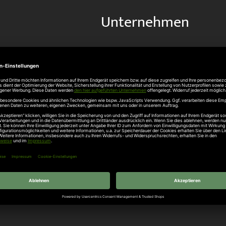
Unternehmen
Über uns
rten
Stellenangebote
gang
Hersteller
n
Hörmann Türen
age
Hörmann Sektionaltor
ß
leitungen
tztüren
e Garagentore