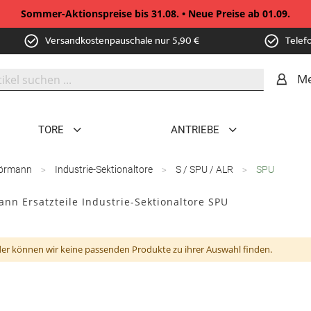
Sommer-Aktionspreise bis 31.08. • Neue Preise ab 01.09.
Versandkostenpauschale nur 5,90 €
Telef
Me
TORE
ANTRIEBE
örmann
Industrie-Sektionaltore
S / SPU / ALR
SPU
nn Ersatzteile Industrie-Sektionaltore SPU
der können wir keine passenden Produkte zu ihrer Auswahl finden.