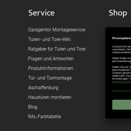
Service
Shop
Garagentor Montageservice
Versand
Türen- und Tore-Wiki
Zahlungsa
Ratgeber für Türen und Tore
Bestellvor
Fragen und Antworten
Registriere
Produktinformationen
Federanfr
Tür- und Tormontage
Toraufma
Aschaffenburg
Montagean
Haustüren montieren
Brandschu
Blog
Elektrisch
RAL-Farbtabelle