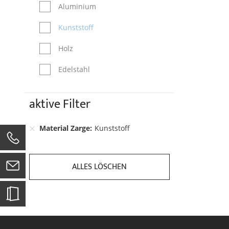
Aluminium
Kunststoff
Holz
Edelstahl
aktive Filter
Material Zarge
Kunststoff
0
ALLES LÖSCHEN