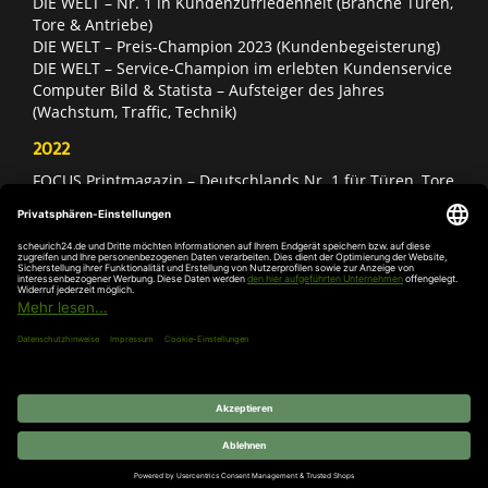
DIE WELT – Nr. 1 in Kundenzufriedenheit (Branche Türen,
Tore & Antriebe)
DIE WELT – Preis-Champion 2023 (Kundenbegeisterung)
DIE WELT – Service-Champion im erlebten Kundenservice
Computer Bild & Statista – Aufsteiger des Jahres
(Wachstum, Traffic, Technik)
2022
FOCUS Printmagazin – Deutschlands Nr. 1 für Türen, Tore
& Antriebe
Deutschland Test – Bester Onlineshop 2022
FOCUS Money – Branchensieger „Rund ums Haus“
DIE WELT – Service-Champion im erlebten Kundenservice
DIE WELT – Branchengewinner Gold-Rang (Türen, Tore &
Antriebe)
AGB
Impressum
Widerruf
Datenschutz
Cookie-
Einstellungen
© 2026 SCHEURICH GmbH