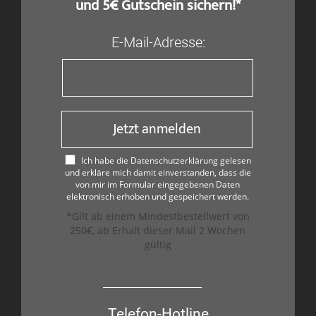
und 5€ Gutschein sichern!*
E-Mail-Adresse:
Jetzt anmelden
Ich habe die Datenschutzerklärung gelesen
und erkläre mich damit einverstanden, dass die
von mir im Formular eingegebenen Daten
elektronisch erhoben und gespeichert werden.
*Gilt ab einem Mindestbestellwert von
250€, ab Erhalt dieser Mail 2 Wochen
gültig
Telefon-Hotline