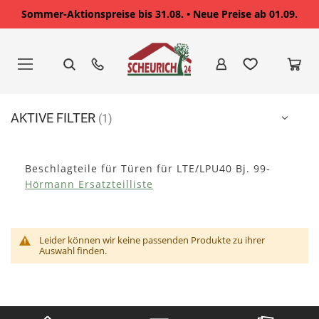
Sommer-Aktionspreise bis 31.08. • Neue Preise ab 01.09.
Zum
Inhalt
springen
AKTIVE FILTER
Beschlagteile für Türen für LTE/LPU40 Bj. 99-
Hörmann Ersatzteilliste
Leider können wir keine passenden Produkte zu ihrer
Auswahl finden.