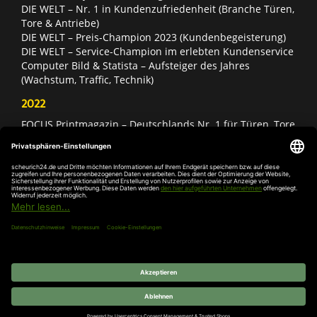
DIE WELT – Nr. 1 in Kundenzufriedenheit (Branche Türen,
Tore & Antriebe)
DIE WELT – Preis-Champion 2023 (Kundenbegeisterung)
DIE WELT – Service-Champion im erlebten Kundenservice
Computer Bild & Statista – Aufsteiger des Jahres
(Wachstum, Traffic, Technik)
2022
FOCUS Printmagazin – Deutschlands Nr. 1 für Türen, Tore
& Antriebe
Deutschland Test – Bester Onlineshop 2022
FOCUS Money – Branchensieger „Rund ums Haus“
DIE WELT – Service-Champion im erlebten Kundenservice
DIE WELT – Branchengewinner Gold-Rang (Türen, Tore &
Antriebe)
AGB
Impressum
Widerruf
Datenschutz
Cookie-
Einstellungen
© 2026 SCHEURICH GmbH