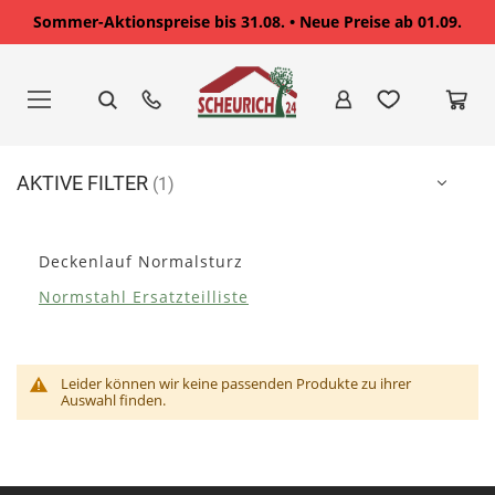
Sommer-Aktionspreise bis 31.08. • Neue Preise ab 01.09.
Zum
Inhalt
springen
AKTIVE FILTER
Deckenlauf Normalsturz
Normstahl Ersatzteilliste
Leider können wir keine passenden Produkte zu ihrer
Auswahl finden.