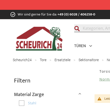
Zum
Wir sind gerne für Sie da:
+49 (0) 6028 / 406258-0
Inhalt
springen
Suche
TÜREN
Scheurich24
Tore
Ersatzteile
Sektionaltore
N
Torsi
Filtern
Norms
Material Zarge
Lei
Stahl