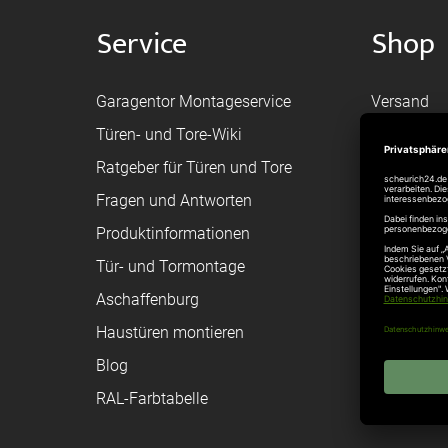
Service
Shop
Garagentor Montageservice
Versand
Türen- und Tore-Wiki
Zahlungsa
Ratgeber für Türen und Tore
Bestellvor
Fragen und Antworten
Registriere
Produktinformationen
Federanfr
Tür- und Tormontage
Toraufma
Aschaffenburg
Montagean
Haustüren montieren
Brandschu
Blog
Elektrisch
RAL-Farbtabelle