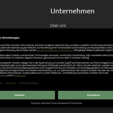
Unternehmen
Über uns
rten
Stellenangebote
gang
Hersteller
n
Hörmann Türen
age
Hörmann Sektionaltor
ß
leitungen
tztüren
e Garagentore