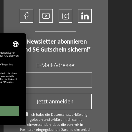
​ Newsletter abonnieren
und 5€ Gutschein sichern!*
E-Mail-Adresse:
Jetzt anmelden
Ich habe die Datenschutzerklärung
gelesen und erkläre mich damit
einverstanden, dass die von mir im
Formular eingegebenen Daten elektronisch