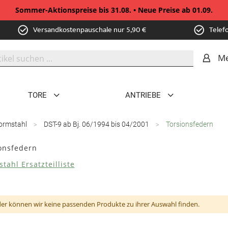
Sommer-Aktionspreise bis 31.08. • Neue Preise ab 01.09.
Versandkostenpauschale nur 5,90 €
Telef
Me
TORE
ANTRIEBE
ormstahl
DST-9 ab Bj. 06/1994 bis 04/2001
Torsionsfedern
onsfedern
tahl Ersatzteilliste
der können wir keine passenden Produkte zu ihrer Auswahl finden.