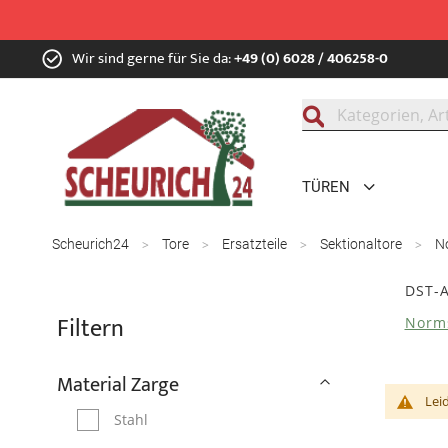
Zum
Wir sind gerne für Sie da:
+49 (0) 6028 / 406258-0
Inhalt
springen
Suche
TÜREN
Scheurich24
Tore
Ersatzteile
Sektionaltore
N
DST-A
Filtern
Norms
Material Zarge
Lei
Stahl