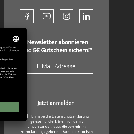
​ Newsletter abonnieren
und 5€ Gutschein sichern!*
E-Mail-Adresse:
Jetzt anmelden
Ich habe die Datenschutzerklärung
gelesen und erkläre mich damit
einverstanden, dass die von mir im
Formular eingegebenen Daten elektronisch