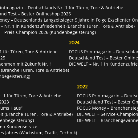
ntmagazin – Deutschlands Nr. 1 für Türen, Tore & Antriebe
and Test – Bester Onlineshop 2026
ey – Deutschlands Langzeitsieger 5 Jahre in Folge Exzellenter O
– Nr. 1 in Kundenzufriedenheit (Branche Türen, Tore & Antriebe)
 – Preis-Champion 2026 (Kundenbegeisterung)
2024
 für Türen, Tore & Antriebe
FOCUS Printmagazin – Deutschlan
025
Deutschland Test – Bester Onlin
nehmen mit Zukunft Nr. 1
DIE WELT – Nr. 1 in Kundenzufrie
 (Branche Türen, Tore & Antriebe)
nbegeisterung)
2022
 1 für Türen, Tore & Antriebe
FOCUS Printmagazin – Deutsch
2023
Deutschland Test – Bester O
 ums Haus“
FOCUS Money – Branchensie
t (Branche Türen, Tore & Antriebe)
DIE WELT – Service-Champion
enbegeisterung)
DIE WELT – Branchengewinner
ten Kundenservice
es Jahres (Wachstum, Traffic, Technik)