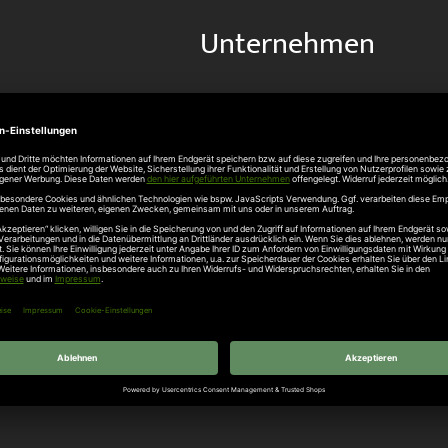
Unternehmen
Über uns
rten
Stellenangebote
gang
Hersteller
n
Hörmann Türen
age
Hörmann Sektionaltor
ß
leitungen
tztüren
e Garagentore