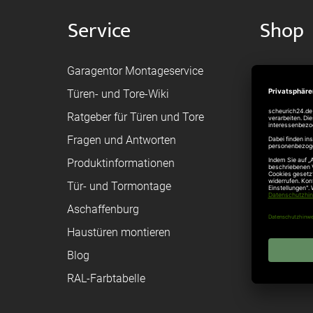
Service
Shop
Garagentor Montageservice
Versand
Türen- und Tore-Wiki
Zahlungsa
Ratgeber für Türen und Tore
Bestellvor
Fragen und Antworten
Registriere
Produktinformationen
Federanfr
Tür- und Tormontage
Toraufma
Aschaffenburg
Montagean
Haustüren montieren
Brandschu
Blog
Elektrisch
RAL-Farbtabelle